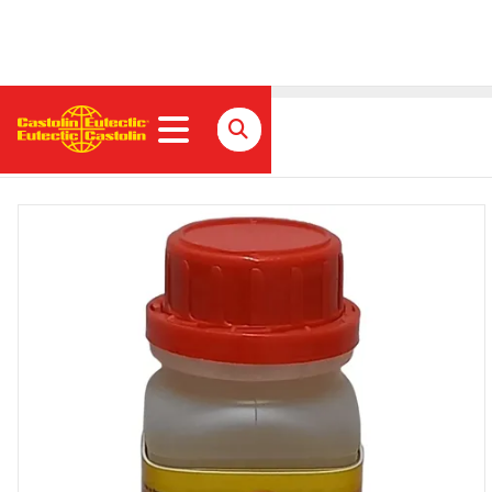
AluTin 51 L - Flussmittel