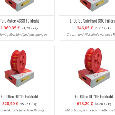
TeroMatec 4660 Fülldraht
EnDoTec SafeHard 600 Fülldr
1.369,35 €
346,05 €
91,29 € / kg
23,07 € / kg
chmirgelbeständige Auftragungen
Chrom- und Nickelfreie nahtlose Fül
EnDOtec DO*15 Fülldraht
EnDOtec DO*06 Fülldraht
828,90 €
673,20 €
55,26 € / kg
44,88 € / kg
rahtelektrode für schneidhaltige...
Mit Schutzgas zu verschweißende Fü