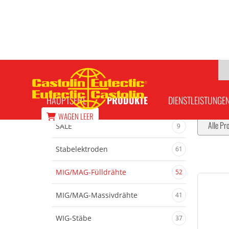
MIG/MAG-Fülldrähte
HAUPTSEITE
PRODUKTE
DIENSTLEISTUNGE
WAGEN
LEER
Alle Pr
SALE
9
Stabelektroden
61
MIG/MAG-Fülldrähte
52
MIG/MAG-Massivdrähte
41
WIG-Stäbe
37