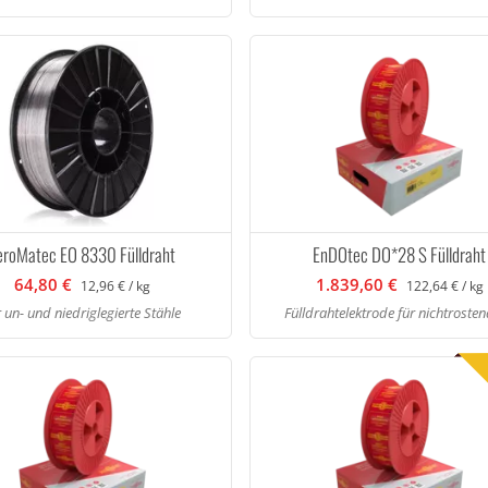
eroMatec EO 8330 Fülldraht
EnDOtec DO*28 S Fülldraht
64,80 €
1.839,60 €
12,96 € / kg
122,64 € / kg
r un- und niedriglegierte Stähle
Fülldrahtelektrode für nichtrostend