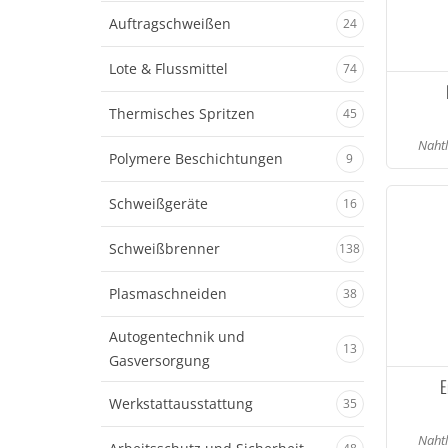
Auftragschweißen
24
Lote & Flussmittel
74
Thermisches Spritzen
45
Nahtl
Polymere Beschichtungen
9
Schweißgeräte
16
Schweißbrenner
138
Plasmaschneiden
38
Autogentechnik und
13
Gasversorgung
E
Werkstattausstattung
35
Nahtl