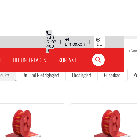
+49
6192
|
|
Einloggen
DE
403
0
Haup
N
HERUNTERLADEN
KONTAKT
odukte
Un- und Niedriglegiert
Hochlegiert
Gusseisen
V