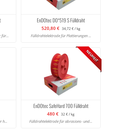
t
EnDOtec DO*519 S Fülldraht
520,80 €
34,72 € / kg
für...
Fülldrahtelektrode für Plattierungen ...
NEUHEIT
EnDOtec SafeHard 700 Fülldraht
480 €
32 € / kg
 h...
Fülldrahtelektrode für abrasions- und...