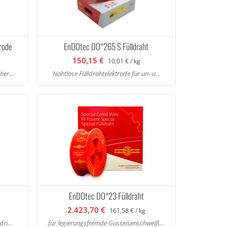
rode
EnDOtec DO*265 S Fülldraht
150,15 €
10,01 € / kg
er...
Nahtlose Fülldrahtelektrode für un- u...
EnDOtec DO*23 Fülldraht
2.423,70 €
161,58 € / kg
ri...
für legierungsfremde Gusseisenschweiß...