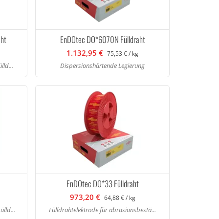
aht
EnDOtec DO*6070N Fülldraht
1.132,95 €
75,53 € / kg
ld...
Dispersionshärtende Legierung
EnDOtec DO*33 Fülldraht
973,20 €
64,88 € / kg
lld...
Fülldrahtelektrode für abrasionsbestä...