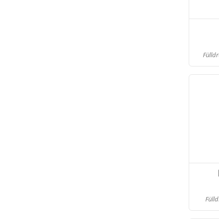
Fülldr
Fülld