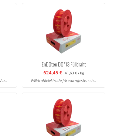
EnDOtec DO*13 Fülldraht
624,45 €
41,63 € / kg
Au...
Fülldrahtelektrode für warmfeste, sch...