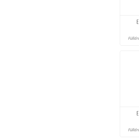
E
Fülldr
E
Fülldr