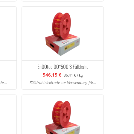
EnDOtec DO*500 S Fülldraht
546,15 €
36,41 € / kg
e ...
Fülldrahtelektrode zur Verwendung für...