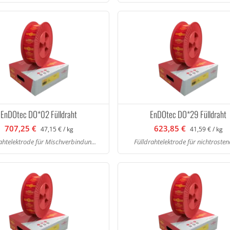
EnDOtec DO*02 Fülldraht
EnDOtec DO*29 Fülldraht
707,25 €
623,85 €
47,15 € / kg
41,59 € / kg
ahtelektrode für Mischverbindun...
Fülldrahtelektrode für nichtrostend