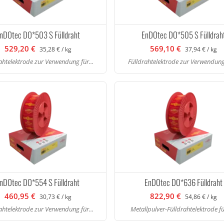
nDOtec DO*503 S Fülldraht
EnDOtec DO*505 S Fülldrah
529,20 €
569,10 €
35,28 € / kg
37,94 € / kg
ahtelektrode zur Verwendung für...
Fülldrahtelektrode zur Verwendung 
nDOtec DO*554 S Fülldraht
EnDOtec DO*636 Fülldraht
460,95 €
822,90 €
30,73 € / kg
54,86 € / kg
ahtelektrode zur Verwendung für...
Metallpulver-Fülldrahtelektrode für