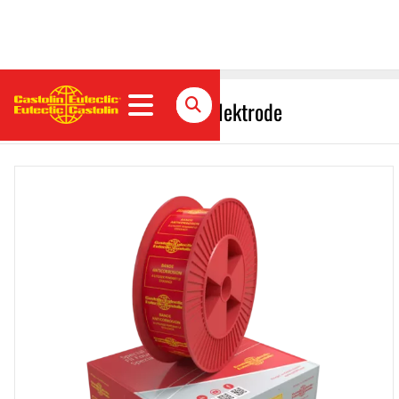
EnDOtec DO*11 Fülldrahtelektrode