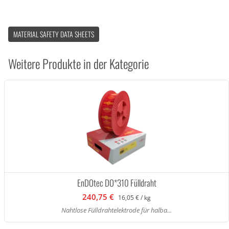
MATERIAL SAFETY DATA SHEETS
Weitere Produkte in der Kategorie
EnDOtec DO*310 Fülldraht
240,75 €
16,05 € / kg
Nahtlose Fülldrahtelektrode für halba...