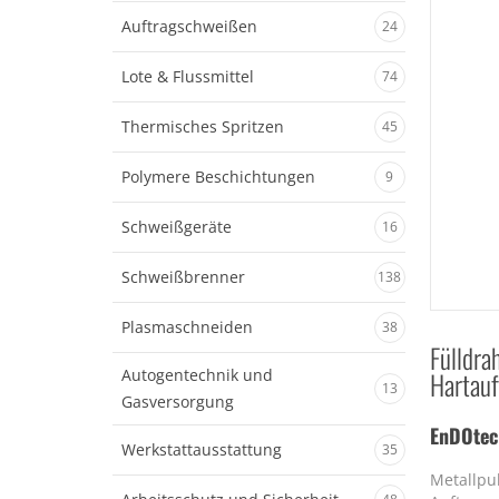
Auftragschweißen
24
Lote & Flussmittel
74
Thermisches Spritzen
45
Polymere Beschichtungen
9
Schweißgeräte
16
Schweißbrenner
138
Plasmaschneiden
38
Fülldra
Autogentechnik und
Hartau
13
Gasversorgung
EnDOtec
Werkstattausstattung
35
Metallpu