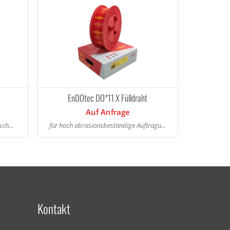
EnDOtec DO*11 X Fülldraht
Auf Anfrage
ch...
für hoch abrasionsbeständige Auftragu...
Kontakt