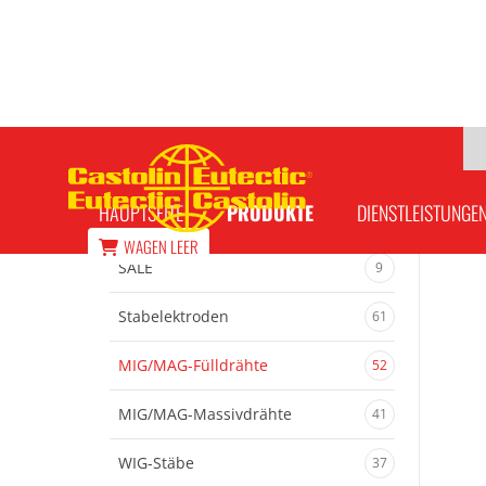
EnDOtec DO*390 N Fülldraht
HAUPTSEITE
PRODUKTE
DIENSTLEISTUNGE
WAGEN
LEER
SALE
9
Stabelektroden
61
MIG/MAG-Fülldrähte
52
MIG/MAG-Massivdrähte
41
WIG-Stäbe
37