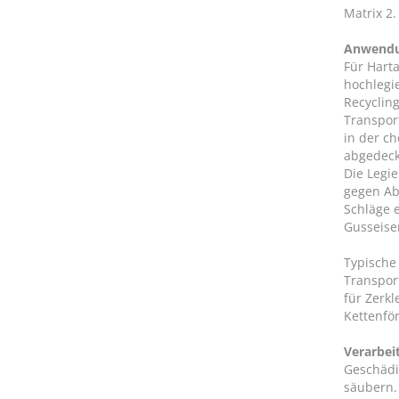
Matrix 2.
Anwend
Für Hart
hochlegie
Recyclin
Transpor
in der c
abgedeck
Die Legi
gegen Ab
Schläge e
Gusseisen
Typische
Transpor
für Zerk
Kettenfö
Verarbei
Geschädi
säubern.