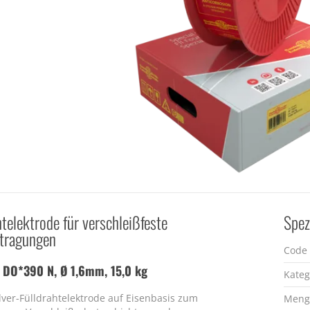
htelektrode für verschleißfeste
Spez
ftragungen
Code
 DO*390 N, Ø 1,6mm, 15,0 kg
Kateg
lver-Fülldrahtelektrode auf Eisenbasis zum
Meng