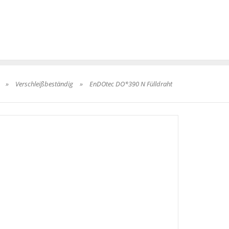
»
Verschleißbeständig
»
EnDOtec DO*390 N Fülldraht