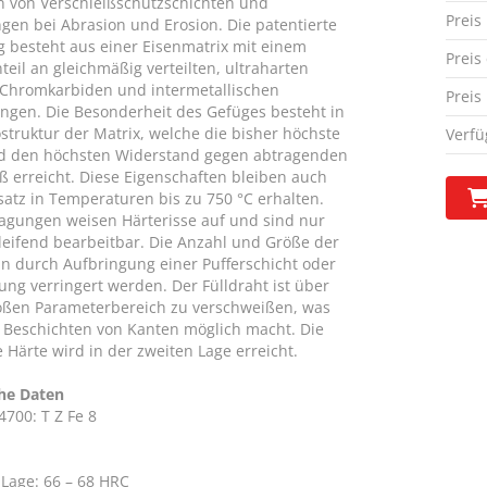
n von Verschleißschutzschichten und
Preis
gen bei Abrasion und Erosion. Die patentierte
g besteht aus einer Eisenmatrix mit einem
Preis
eil an gleichmäßig verteilten, ultraharten
 Chromkarbiden und intermetallischen
Preis
ngen. Die Besonderheit des Gefüges besteht in
struktur der Matrix, welche die bisher höchste
Verfü
d den höchsten Widerstand gegen abtragenden
iß erreicht. Diese Eigenschaften bleiben auch
satz in Temperaturen bis zu 750 °C erhalten.
ragungen weisen Härterisse auf und sind nur
leifend bearbeitbar. Die Anzahl und Größe der
nn durch Aufbringung einer Pufferschicht oder
ng verringert werden. Der Fülldraht ist über
oßen Parameterbereich zu verschweißen, was
 Beschichten von Kanten möglich macht. Die
 Härte wird in der zweiten Lage erreicht.
he Daten
4700: T Z Fe 8
 Lage: 66 – 68 HRC