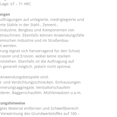
 Lage: 67 – 71 HRC
ungen
auftragungen auf unlegierte, niedriglegierte und
rte Stähle in der Stahl-, Zement-,
gindustrie, Bergbau und Komponenten von
tmaschinen. Ebenfalls können Anwendungsfälle
hemischen Industrie und im Straßenbau
t werden.
erung eignet sich hervorragend für den Schutz
rasion und Erosion, wobei keine starken
ntstehen. Ebenfalls ist die Auftragung auf
 generell möglich, jedoch nicht optimal.
 Anwendungsbeispiele sind:
t- und Verdichtungsschnecken, Einhausungen
leinerungsaggregate, Ventialtorschaufeln
rderer, Baggerschaufeln, Mühlenwalzen u.a.m.
tungshinweise
gtes Material entfernen und Schweißbereich
 Vorwärmung des Grundwerkstoffes auf 100 –