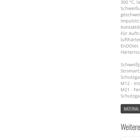
300 °C, 
Schweißu
geschwei
Impulsli
Kontaktd
Für Auft
lufthärte
EnDOtec 
Härteriss
Schweißp
Stromart:
Schutzga
M12 - Ino
M21 - Fer
Schutzga
MATERIAL
Weitere