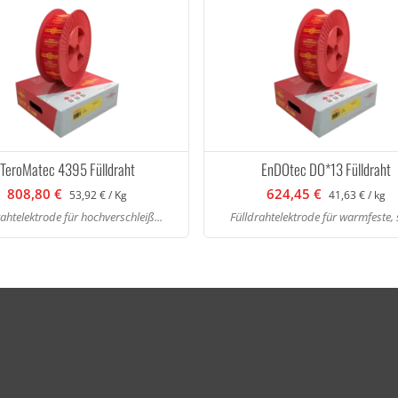
TeroMatec 4395 Fülldraht
EnDOtec DO*13 Fülldraht
808,80 €
624,45 €
53,92 € / Kg
41,63 € / kg
rahtelektrode für hochverschleiß...
Fülldrahtelektrode für warmfeste, s