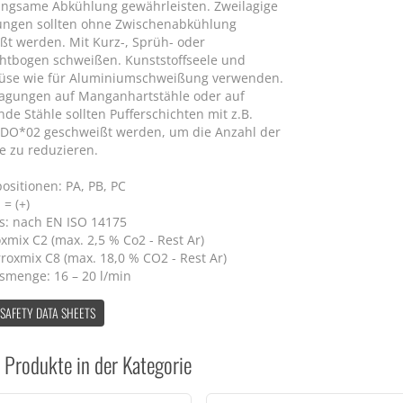
langsame Abkühlung gewährleisten. Zweilagige
ngen sollten ohne Zwischenabkühlung
ßt werden. Mit Kurz-, Sprüh- oder
chtbogen schweißen. Kunststoffseele und
üse wie für Aluminiumschweißung verwenden.
ragungen auf Manganhartstähle oder auf
nde Stähle sollten Pufferschichten mit z.B.
DO*02 geschweißt werden, um die Anzahl der
e zu reduzieren.
ositionen: PA, PB, PC
 = (+)
s: nach EN ISO 14175
xmix C2 (max. 2,5 % Co2 - Rest Ar)
roxmix C8 (max. 18,0 % CO2 - Rest Ar)
smenge: 16 – 20 l/min
 SAFETY DATA SHEETS
 Produkte in der Kategorie