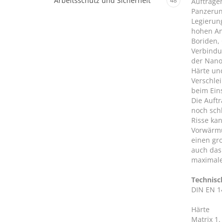
Arbeitsschutz und Sicherheit
48
Auftrage
Panzerun
Legierun
hohen Ant
Boriden,
Verbindu
der Nano
Härte un
Verschle
beim Ein
Die Auft
noch sch
Risse ka
Vorwärmu
einen gr
auch das
maximale
Technisc
DIN EN 1
Härte
Matrix 1.