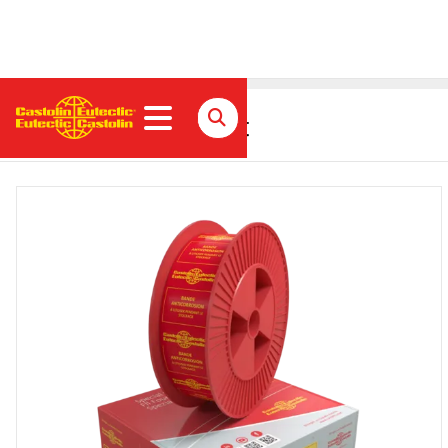
EnDOtec DO*310 Fülldraht