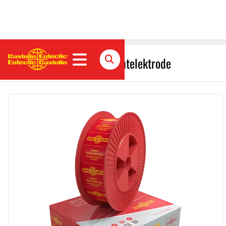
EnDOtec DO*24 S Fülldrahtelektrode