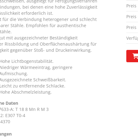
sschweißen, ausgelegt für Fertigungsverfahren
Preis
indungen, bei denen eine hohe Zuverlässigkeit
sslichkeit erforderlich ist.
Preis
t für die Verbindung heterogener und schlecht
arer Stähle. Empfohlen für austhentische
Preis
ähle.
ut mit ausgezeichneter Beständigkeit
Verfü
r Rissbildung und Oberflächenaushärtung für
gkeit gegenüber Stoß- und Druckeinwirkung.
Hohe Lichtbogenstabilität.
Niedriger Wärmeeintrag, geringere
Aufmischung.
Ausgezeichnete Schweißbarkeit.
Leicht zu entfernende Schlacke.
Hohe Abschmelzleistung.
he Daten
7633-A: T 18 8 Mn R M 3
2: E307 T0-4
.4370
ungen