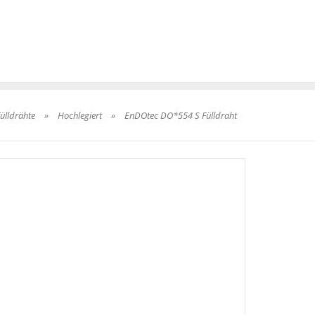
lldrähte
»
Hochlegiert
»
EnDOtec DO*554 S Fülldraht