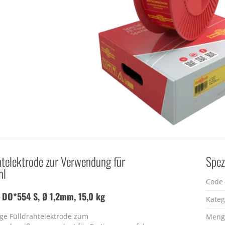
htelektrode zur Verwendung für
Spez
hl
Code
 DO*554 S, Ø 1,2mm, 15,0 kg
Kateg
ige Fülldrahtelektrode zum
Meng