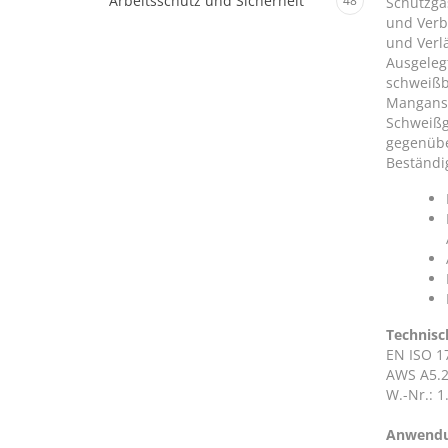
Arbeitsschutz und Sicherheit
48
Schutzga
und Verb
und Verlä
Ausgeleg
schweißb
Manganst
Schweißg
gegenübe
Beständi
Technisc
EN ISO 1
AWS A5.2
W.-Nr.: 1
Anwend