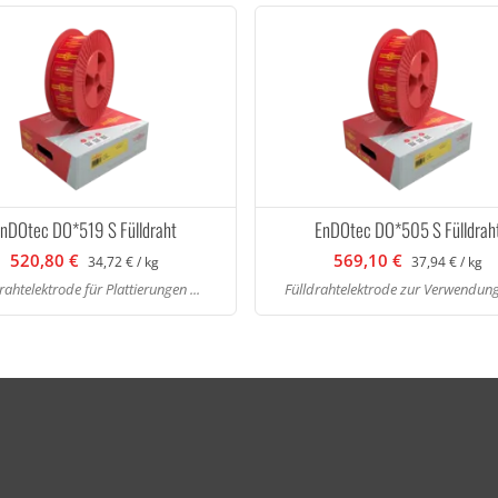
nDOtec DO*519 S Fülldraht
EnDOtec DO*505 S Fülldrah
520,80 €
569,10 €
34,72 € / kg
37,94 € / kg
rahtelektrode für Plattierungen ...
Fülldrahtelektrode zur Verwendung 