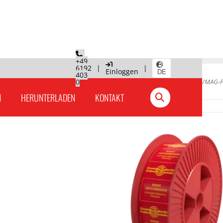
+49
6192
|
|
Einloggen
DE
403
Hauptseite
0
»
Produkte Deutschland
»
MIG/MAG-Fü
N
HERUNTERLADEN
KONTAKT