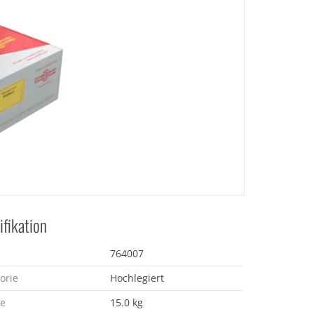
ifikation
764007
orie
Hochlegiert
e
15.0 kg