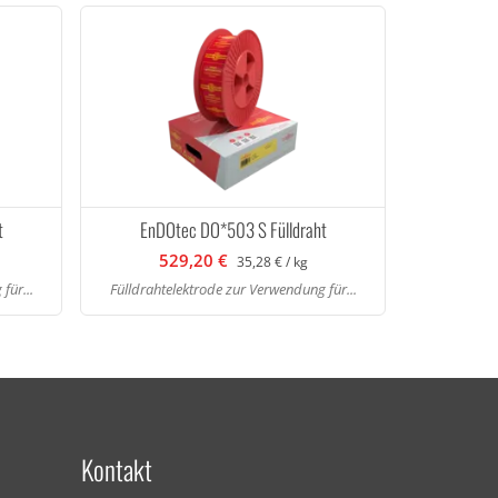
t
EnDOtec DO*503 S Fülldraht
529,20 €
35,28 € / kg
für...
Fülldrahtelektrode zur Verwendung für...
Kontakt