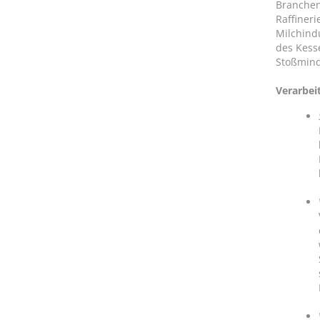
Branchen
Raffineri
Milchind
des Kess
Stoßmin
Verarbei