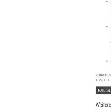
Zulassu
TÜV, DB
MATERIAL
Weitere