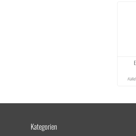
E
Fülld
Kategorien