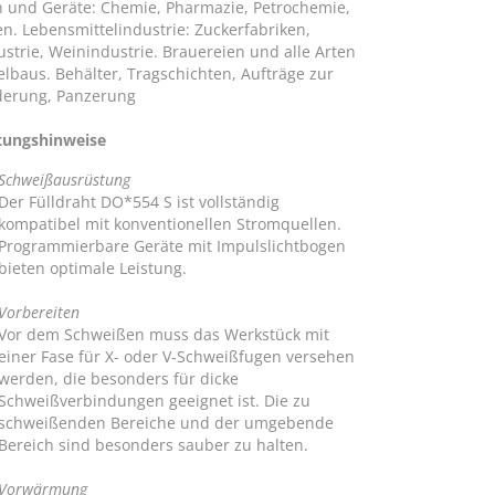
 und Geräte: Chemie, Pharmazie, Petrochemie,
en. Lebensmittelindustrie: Zuckerfabriken,
ustrie, Weinindustrie. Brauereien und alle Arten
elbaus. Behälter, Tragschichten, Aufträge zur
derung, Panzerung
tungshinweise
Schweißausrüstung
Der Fülldraht DO*554 S ist vollständig
kompatibel mit konventionellen Stromquellen.
Programmierbare Geräte mit Impulslichtbogen
bieten optimale Leistung.
Vorbereiten
Vor dem Schweißen muss das Werkstück mit
einer Fase für X- oder V-Schweißfugen versehen
werden, die besonders für dicke
Schweißverbindungen geeignet ist. Die zu
schweißenden Bereiche und der umgebende
Bereich sind besonders sauber zu halten.
Vorwärmung