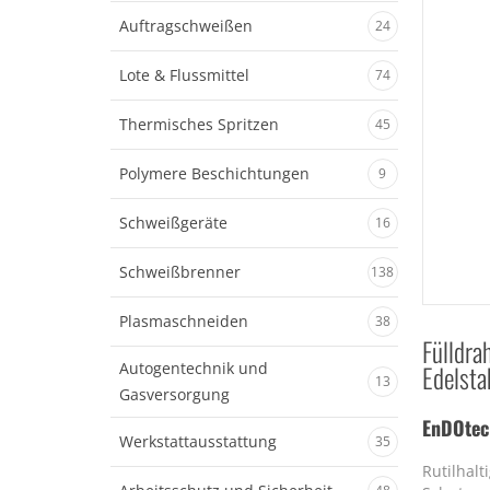
Auftragschweißen
24
Lote & Flussmittel
74
Thermisches Spritzen
45
Polymere Beschichtungen
9
Schweißgeräte
16
Schweißbrenner
138
Plasmaschneiden
38
Fülldra
Autogentechnik und
Edelsta
13
Gasversorgung
EnDOtec
Werkstattausstattung
35
Rutilhalt