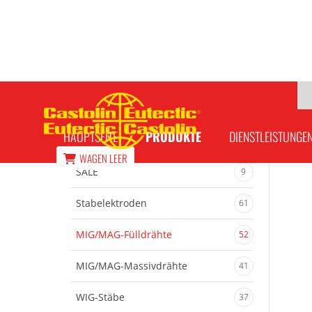
EnDOtec DO*554 S Fülldrahtelektrode
HAUPTSEITE
PRODUKTE
DIENSTLEISTUNGE
WAGEN
LEER
SALE
9
Stabelektroden
61
MIG/MAG-Fülldrähte
52
MIG/MAG-Massivdrähte
41
WIG-Stäbe
37