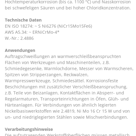
Hochtemperaturkorrosion (bis ca. 1100 °C) und Nasskorrosion
bei schwefeligen Säuren und bei hoher Chloridkonzentration.
Technische Daten
EN ISO 18274: ~ S Ni6276 (NiCr15Mo15Fe6)
AWS A5.34: ~ ERNiCrMo-4*
W.-Nr.: 2.4886
Anwendungen
Auftragschweißungen an warmverschleißbeanspruchten
Flächen von Werkzeugen und Maschinenteilen, z.B.
Schmiedegesenke, Warmlochdorne, Messer von Warmscheren,
Spitzen von Stripperzangen, Reckwalzen,
Warmpresswerkzeuge, Schmiedesättel. Korrosionsfeste
Beschichtungen mit zusätzlicher Verschleißbeanspruchung,
z.B. Teile von Beizanlagen, Kontaktflächen in Absperr- und
Regelarmaturen, Transporteinrichtungen in Öfen, Glüh- und
Härteanlagen. Für Verbindungen von ähnlich legierten
Nickelbasiswerkstoffen wie 2.4819, Ni Mo 16 Cr 15 W und von
un- und niedriglegierten Stählen sowie Mischverbindungen.
Verarbeitungshinweise
Die aufzutragenden Werkstoffoberflächen müssen metallisch