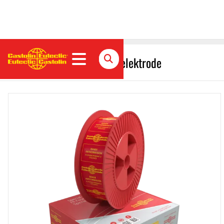
EnDOtec DO*84 Fülldrahtelektrode