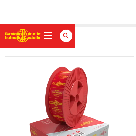
EnDOtec DO*351 Fülldraht