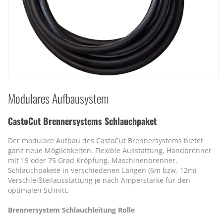
Modulares Aufbausystem
CastoCut Brennersystems Schlauchpaket
Der modulare Aufbau des CastoCut Brennersystems bietet
ganz neue Möglichkeiten. Flexible Ausstattung, Handbrenner
mit 15 oder 75 Grad Kröpfung. Maschinenbrenner,
Schlauchpakete in verschiedenen Längen (6m bzw. 12m),
Verschleißteilausstattung je nach Amperstärke für den
optimalen Schnitt.
Brennersystem Schlauchleitung Rolle