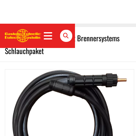
Castolin Eutectic CastoCut Brennersystems
Schlauchpaket