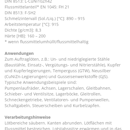
DIN 8513: L-CuNi10Zn42
Flussmittelanteil* EN 1045: FH 21
DIN 8513: F-SH2
Schmelzintervall (Sol./Liq.) [°C]: 890 – 915
Arbeitstemperatur [°C]: 915
Dichte [g/cm3]: 8,3
Härte [HB]: 160 – 200
* wenn flussmittelumhüllt/flussmittelhaltig
Anwendungen
Zum Auftraglöten, z.B.: Un- und niedriglegierte Stähle
(Baustähle, Einsatz‑, Vergütungs- und Nitrierstähle), Kupfer
und Kupferlegierungen, Temperguss (GTW), Neusilber
(CuNiZn-Legierungen) und Gusseisenwerkstoffe (GJS).
Typische Anwendungsbeispiele sind:
Pumpenlaufräder, Achsen, Lagerschalen, Gleitbahnen,
Schieber- und Ventilsitze, Lagerböcke, Gleitrollen,
Schneckengetriebe, Ventilatoren- und Pumpenwellen,
Schaltgabeln, Steuerscheiben und Kurbelzapfen.
Verarbeitungshinweise
Lötbereiche säubern. Kanten abrunden. Lötflächen mit
Flussmittel bestreichen. Lotstabspitze erwärmen und in das