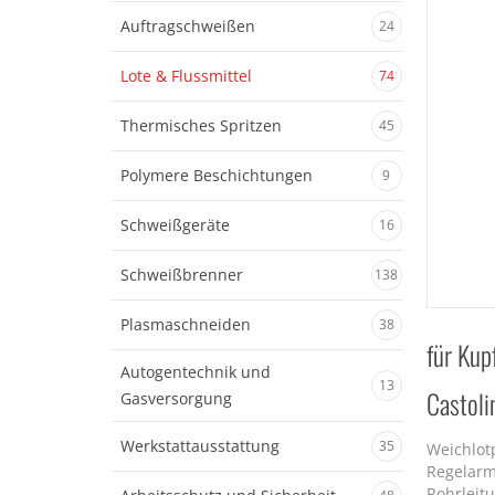
Auftragschweißen
24
Lote & Flussmittel
74
Thermisches Spritzen
45
Polymere Beschichtungen
9
Schweißgeräte
16
Schweißbrenner
138
Plasmaschneiden
38
für Kup
Autogentechnik und
13
Castol
Gasversorgung
Werkstattausstattung
35
Weichlot
Regelarm
Rohrleit