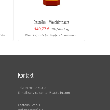
CastoTin II Weichlotpaste
149,77 €
299,54 € / kg
 Ku...
Weichlotpaste für Kupfer- / Eisenwerk...
Kontakt
Tel.:
+49 6192 403 0
E-mail:
service-center@castolin.com
Castolin GmbH
Industriestraße 7