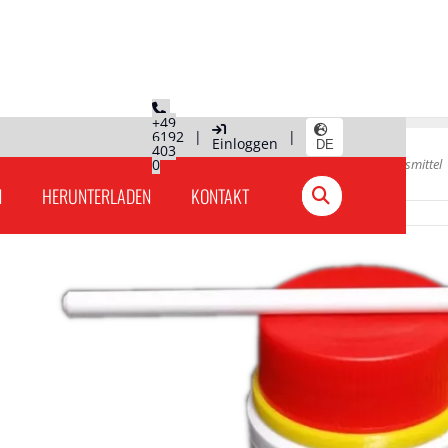
+49
6192
|
|
Einloggen
DE
403
kg
Hauptseite
0
»
Produkte Deutschland
»
Lote & Flussmittel
N
HERUNTERLADEN
KONTAKT