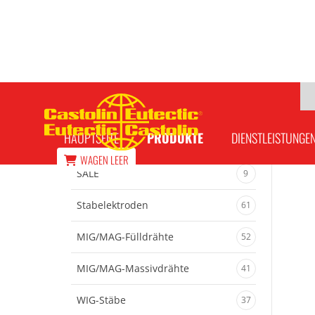
Castolin SPD 5423 Weichlotpaste 0,25 
HAUPTSEITE
PRODUKTE
DIENSTLEISTUNGE
WAGEN
LEER
SALE
9
Stabelektroden
61
MIG/MAG-Fülldrähte
52
MIG/MAG-Massivdrähte
41
WIG-Stäbe
37