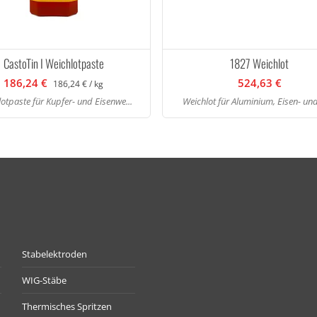
CastoTin I Weichlotpaste
1827 Weichlot
186,24 €
524,63 €
186,24 € / kg
otpaste für Kupfer- und Eisenwe...
Weichlot für Aluminium, Eisen- und
Stabelektroden
WIG-Stäbe
Thermisches Spritzen