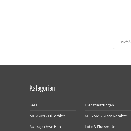
Weichl
Kategorien
SALE
Dienstleistungen
MIG/MAG-Fülldrähte
MIG/MAG-Massivdrähte
Auftragschweißen
Lote & Flussmittel