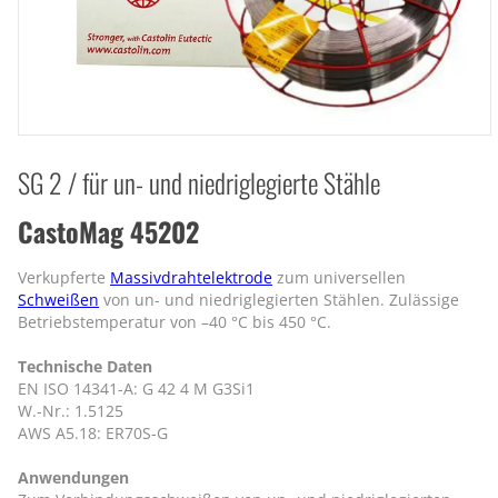
SG 2 / für un- und niedriglegierte Stähle
CastoMag 45202
Verkupferte
Massivdrahtelektrode
zum universellen
Schweißen
von un- und niedriglegierten Stählen. Zulässige
Betriebstemperatur von –40 °C bis 450 °C.
Technische Daten
EN ISO 14341-A: G 42 4 M G3Si1
W.-Nr.: 1.5125
AWS A5.18: ER70S-G
Anwendungen