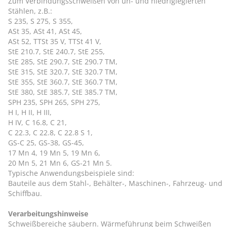
Zum Verbindungsschweißen von un- und niedriglegierten
Stählen, z.B.:
S 235, S 275, S 355,
ASt 35, ASt 41, ASt 45,
ASt 52, TTSt 35 V, TTSt 41 V,
StE 210.7, StE 240.7, StE 255,
StE 285, StE 290.7, StE 290.7 TM,
StE 315, StE 320.7, StE 320.7 TM,
StE 355, StE 360.7, StE 360.7 TM,
StE 380, StE 385.7, StE 385.7 TM,
SPH 235, SPH 265, SPH 275,
H I, H II, H III,
H IV, C 16.8, C 21,
C 22.3, C 22.8, C 22.8 S 1,
GS-C 25, GS-38, GS-45,
17 Mn 4, 19 Mn 5, 19 Mn 6,
20 Mn 5, 21 Mn 6, GS-21 Mn 5.
Typische Anwendungsbeispiele sind:
Bauteile aus dem Stahl-, Behälter-, Maschinen-, Fahrzeug- und
Schiffbau.
Verarbeitungshinweise
Schweißbereiche säubern. Wärmeführung beim Schweißen