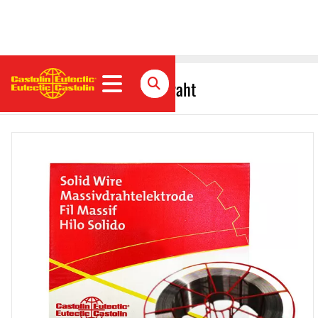
CastoMag 45202 Massivdraht