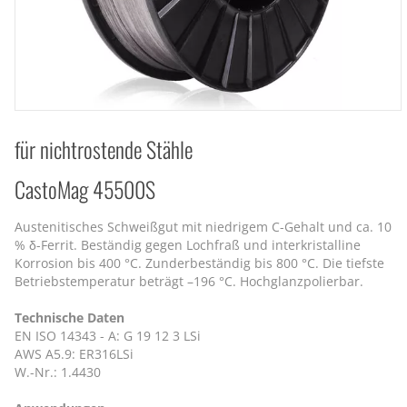
für nichtrostende Stähle
CastoMag 45500S
Austenitisches Schweißgut mit niedrigem C-Gehalt und ca. 10
% δ-Ferrit. Beständig gegen Lochfraß und interkristalline
Korrosion bis 400 °C. Zunderbeständig bis 800 °C. Die tiefste
Betriebstemperatur beträgt –196 °C. Hochglanzpolierbar.
Technische Daten
EN ISO 14343 - A: G 19 12 3 LSi
AWS A5.9: ER316LSi
W.-Nr.: 1.4430