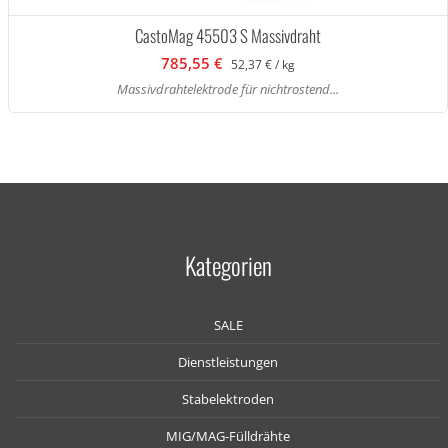
CastoMag 45503 S Massivdraht
785,55 €
52,37 € / kg
Massivdrahtelektrode für nichtrostend...
Kategorien
SALE
Dienstleistungen
Stabelektroden
MIG/MAG-Fülldrähte