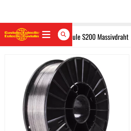
CastoMag 45500 / Dornspule S200 Massivdraht