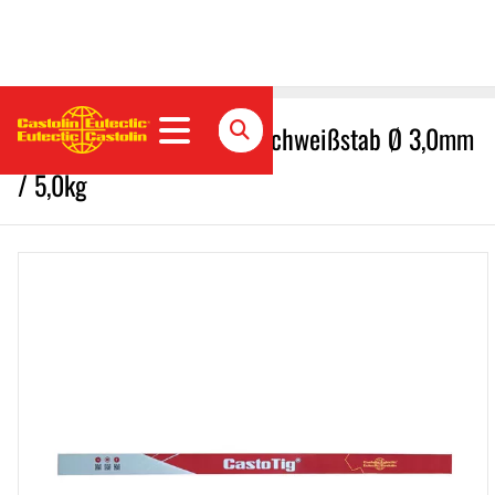
CastoWig 45355 W WIG-Schweißstab Ø 3,0mm
/ 5,0kg