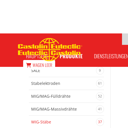
CastoWig 45503 WS Schweißgut Ø 2,
HAUPTSEITE
PRODUKTE
DIENSTLEISTUNGE
WAGEN
LEER
SALE
9
Stabelektroden
61
MIG/MAG-Fülldrähte
52
MIG/MAG-Massivdrähte
41
WIG-Stäbe
37