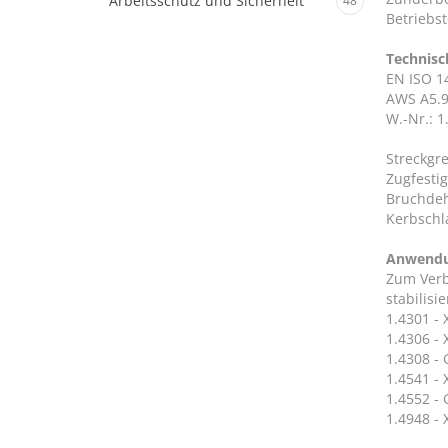
Arbeitsschutz und Sicherheit
48
Betriebs
Technisc
EN ISO 14
AWS A5.9
W.-Nr.: 1
Streckgr
Zugfesti
Bruchdeh
Kerbschla
Anwend
Zum Verb
stabilisi
1.4301 - 
1.4306 - 
1.4308 - 
1.4541 - 
1.4552 - 
1.4948 - 