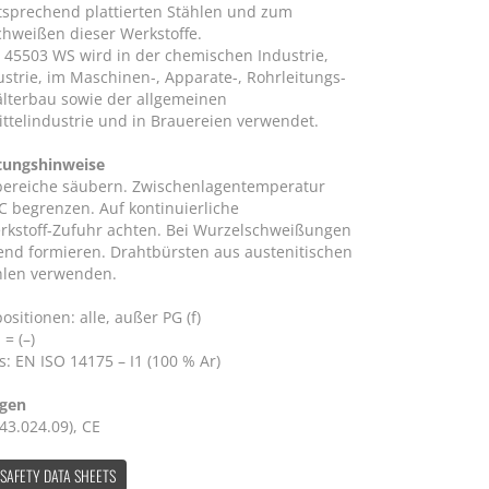
tsprechend plattierten Stählen und zum
chweißen dieser Werkstoffe.
 45503 WS wird in der chemischen Industrie,
ustrie, im Maschinen-, Apparate-, Rohrleitungs-
lterbau sowie der allgemeinen
ttelindustrie und in Brauereien verwendet.
tungshinweise
ereiche säubern. Zwischenlagentemperatur
°C begrenzen. Auf kontinuierliche
rkstoff-Zufuhr achten. Bei Wurzelschweißungen
end formieren. Drahtbürsten aus austenitischen
hlen verwenden.
sitionen: alle, außer PG (f)
 = (–)
: EN ISO 14175 – I1 (100 % Ar)
ngen
43.024.09), CE
 SAFETY DATA SHEETS