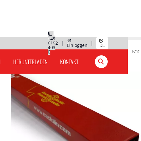
+49
6192
|
|
Einloggen
DE
403
0mm
0
Hauptseite
»
Produkte Deutschland
»
WIG-
N
HERUNTERLADEN
KONTAKT