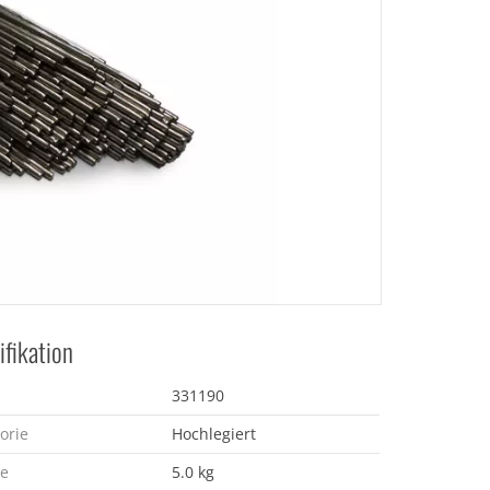
ifikation
331190
orie
Hochlegiert
e
5.0 kg