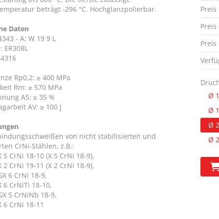
temperatur beträgt -296 °C. Hochglanzpolierbar.
Preis
Preis
he Daten
343 - A: W 19 9 L
Preis
: ER308L
.4316
Verfü
enze Rp0,2: ≥ 400 MPa
Druc
gkeit Rm: ≥ 570 MPa
Ø 
nung A5: ≥ 35 %
garbeit AV: ≥ 100 J
Ø 
Ø 
ungen
indungsschweißen von nicht stabilisierten und
Ø 
erten CrNi-Stählen, z.B.:
X 5 CrNi 18-10 (X 5 CrNi 18-9),
X 2 CrNi 19-11 (X 2 CrNi 18-9),
GX 6 CrNi 18-9,
X 6 CrNiTi 18-10,
GX 5 CrNiNb 18-9,
X 6 CrNi 18-11