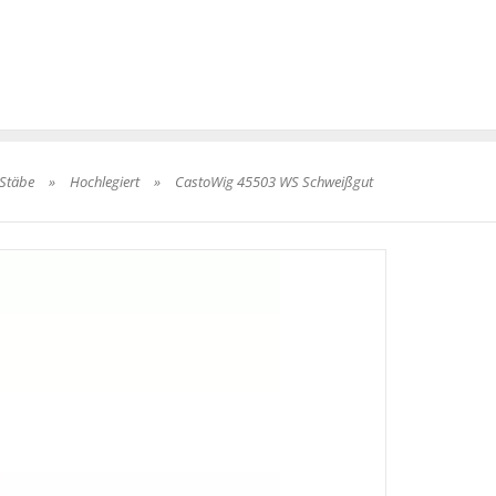
Stäbe
»
Hochlegiert
»
CastoWig 45503 WS Schweißgut