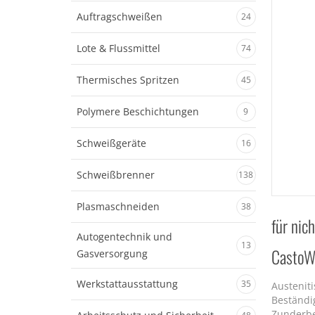
Auftragschweißen
24
Lote & Flussmittel
74
Thermisches Spritzen
45
Polymere Beschichtungen
9
Schweißgeräte
16
Schweißbrenner
138
Plasmaschneiden
38
für nic
Autogentechnik und
13
CastoW
Gasversorgung
Werkstattausstattung
35
Austeniti
Beständig
Zunderbes