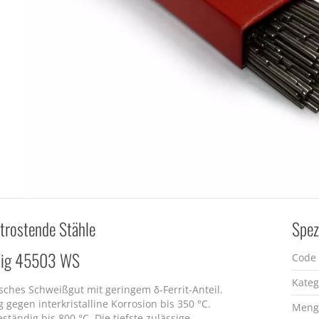
htrostende Stähle
Spez
ig 45503 WS
Code
Kateg
sches Schweißgut mit geringem δ-Ferrit-Anteil.
 gegen interkristalline Korrosion bis 350 °C.
Meng
tändig bis 800 °C. Die tiefste zulässige