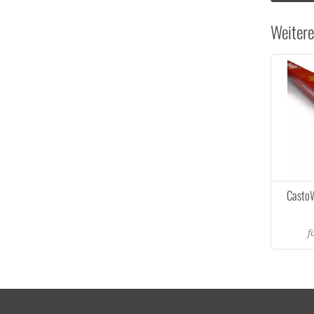
Weitere
Casto
f