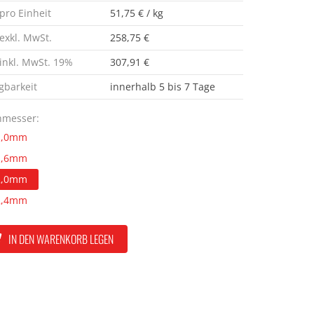
 pro Einheit
51,75 € / kg
 exkl. MwSt.
258,75 €
 inkl. MwSt. 19%
307,91 €
gbarkeit
innerhalb 5 bis 7 Tage
hmesser:
1,0mm
1,6mm
2,0mm
2,4mm
IN DEN WARENKORB LEGEN