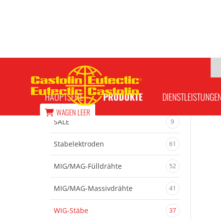
CastoWig 45751 W Ø 2,4mm
HAUPTSEITE
PRODUKTE
DIENSTLEISTUNGE
WAGEN
LEER
SALE
9
Stabelektroden
61
MIG/MAG-Fülldrähte
52
MIG/MAG-Massivdrähte
41
WIG-Stäbe
37