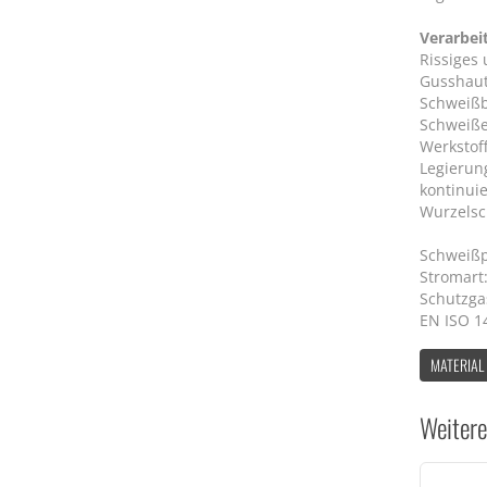
Verarbei
Rissiges
Gusshaut
Schweiß
Schweiße
Werkstof
Legierun
kontinuie
Wurzelsc
Schweißpo
Stromart:
Schutzga
EN ISO 14
MATERIAL
Weitere