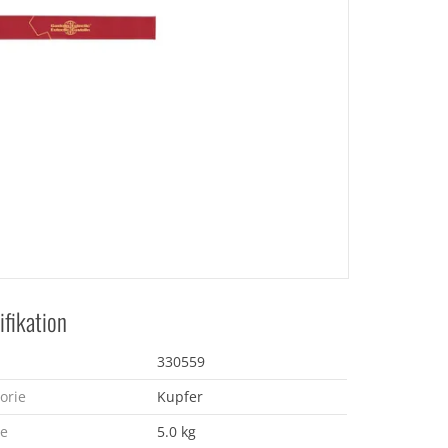
ifikation
330559
orie
Kupfer
e
5.0 kg