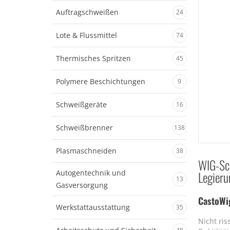
Auftragschweißen
24
Lote & Flussmittel
74
Thermisches Spritzen
45
Polymere Beschichtungen
9
Schweißgeräte
16
Schweißbrenner
138
Plasmaschneiden
38
WIG-Sc
Autogentechnik und
Legier
13
Gasversorgung
CastoWi
Werkstattausstattung
35
Nicht ris