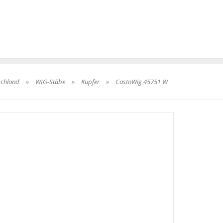
schland
»
WIG-Stäbe
»
Kupfer
»
CastoWig 45751 W