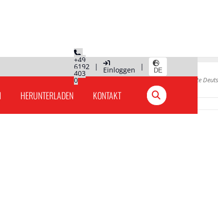
+49
6192
|
|
Einloggen
DE
403
0
Hauptseite
»
Produkte Deut
N
HERUNTERLADEN
KONTAKT