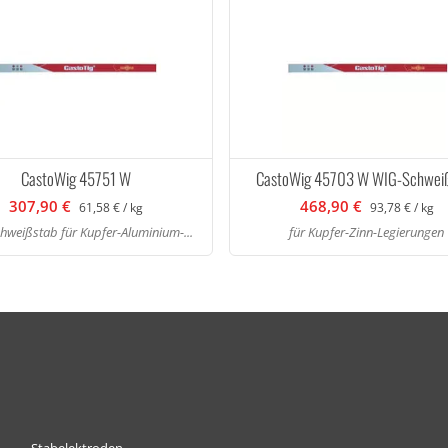
CastoWig 45751 W
CastoWig 45703 W WIG-Schwei
307,90 €
468,90 €
61,58 € / kg
93,78 € / kg
weißstab für Kupfer-Aluminium-...
für Kupfer-Zinn-Legierungen