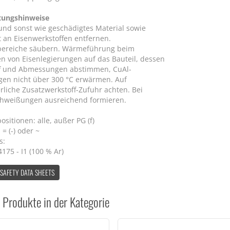
tungshinweise
 und sonst wie geschädigtes Material sowie
 an Eisenwerkstoffen entfernen.
bereiche säubern. Wärmeführung beim
n von Eisenlegierungen auf das Bauteil, dessen
f und Abmessungen abstimmen, CuAl-
gen nicht über 300 °C erwärmen. Auf
rliche Zusatzwerkstoff-Zufuhr achten. Bei
hweißungen ausreichend formieren.
sitionen: alle, außer PG (f)
 = (-) oder ~
s:
175 - I1 (100 % Ar)
 SAFETY DATA SHEETS
 Produkte in der Kategorie