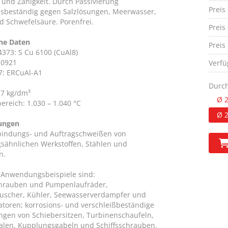
t und Zähigkeit. Durch Passivierung
Preis
nsbeständig gegen Salzlösungen, Meerwasser,
d Schwefelsäure. Porenfrei.
Preis
he Daten
Preis
4373: S Cu 6100 (CuAl8)
.0921
Verfü
7: ERCuAl-A1
Durc
,7 kg/dm³
Ø 
ereich: 1.030 – 1.040 °C
Ø 
ungen
indungs- und Auftragschweißen von
gsähnlichen Werkstoffen, Stählen und
n.
 Anwendungsbeispiele sind:
chrauben und Pumpenlaufräder,
scher, Kühler, Seewasserverdampfer und
toren; korrosions- und verschleißbeständige
ngen von Schiebersitzen, Turbinenschaufeln,
alen, Kupplungsgabeln und Schiffsschrauben.