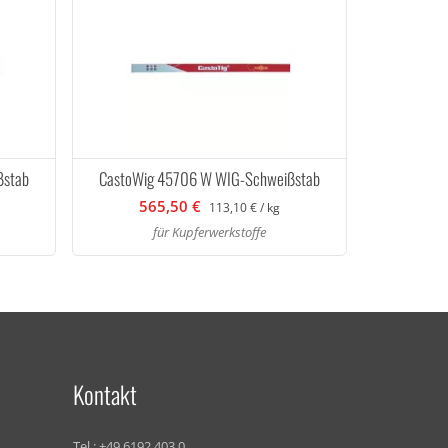
ßstab
CastoWig 45706 W WIG-Schweißstab
565,50 €
113,10 € / kg
für Kupferwerkstoffe
Kontakt
Tel.:
+49 6192 403 0