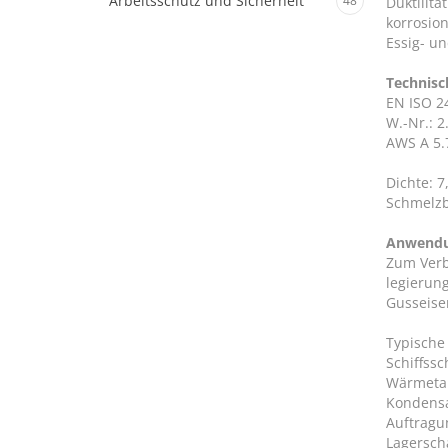
Arbeitsschutz und Sicherheit
48
Duktilitä
korrosio
Essig- un
Technisc
EN ISO 2
W.-Nr.: 2
AWS A 5.
Dichte: 7
Schmelzb
Anwend
Zum Verb
legierun
Gusseise
Typische
Schiffss
Wärmetau
Kondensa
Auftragu
Lagersch