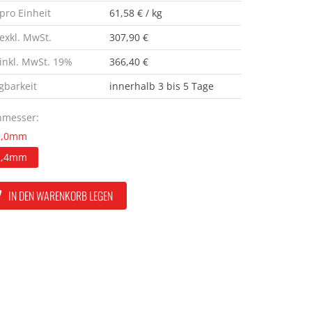
 pro Einheit
61,58 € / kg
 exkl. MwSt.
307,90 €
 inkl. MwSt. 19%
366,40 €
gbarkeit
innerhalb 3 bis 5 Tage
hmesser:
2,0mm
2,4mm
IN DEN WARENKORB LEGEN