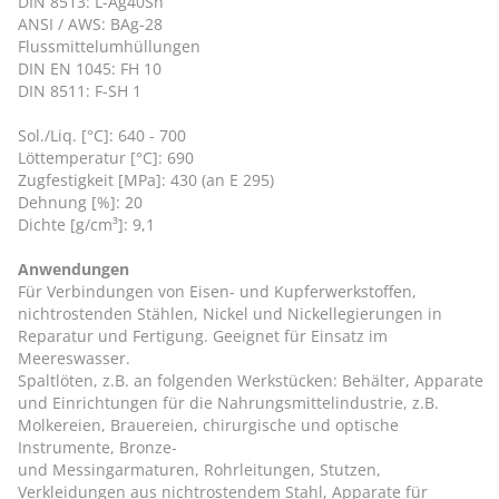
DIN 8513: L-Ag40Sn
ANSI / AWS: BAg-28
Flussmittelumhüllungen
DIN EN 1045: FH 10
DIN 8511: F-SH 1
Sol./Liq. [°C]: 640 - 700
Löttemperatur [°C]: 690
Zugfestigkeit [MPa]: 430 (an E 295)
Dehnung [%]: 20
Dichte [g/cm³]: 9,1
Anwendungen
Für Verbindungen von Eisen- und Kupferwerkstoffen,
nichtrostenden Stählen, Nickel und Nickellegierungen in
Reparatur und Fertigung. Geeignet für Einsatz im
Meereswasser.
Spaltlöten, z.B. an folgenden Werkstücken: Behälter, Apparate
und Einrichtungen für die Nahrungsmittelindustrie, z.B.
Molkereien, Brauereien, chirurgische und optische
Instrumente, Bronze-
und Messingarmaturen, Rohrleitungen, Stutzen,
Verkleidungen aus nichtrostendem Stahl, Apparate für