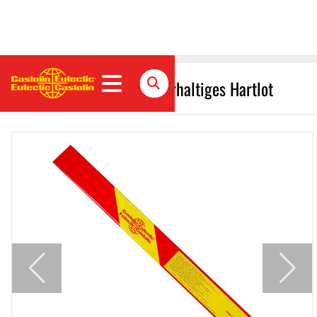
EcoBraz 38240 Hochsilberhaltiges Hartlot