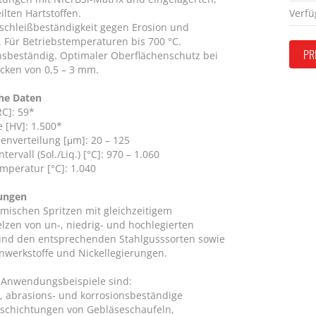
eilten Hartstoffen.
Verfü
schleißbeständigkeit gegen Erosion und
. Für Betriebstemperaturen bis 700 °C.
PR
nsbeständig. Optimaler Oberflächenschutz bei
icken von 0,5 – 3 mm.
he Daten
RC]: 59*
e [HV]: 1.500*
enverteilung [μm]: 20 – 125
tervall (Sol./Liq.) [°C]: 970 – 1.060
mperatur [°C]: 1.040
ungen
mischen Spritzen mit gleichzeitigem
lzen von un-, niedrig- und hochlegierten
und den entsprechenden Stahlgusssorten sowie
nwerkstoffe und Nickellegierungen.
 Anwendungsbeispiele sind:
-, abrasions- und korrosionsbeständige
schichtungen von Gebläseschaufeln,