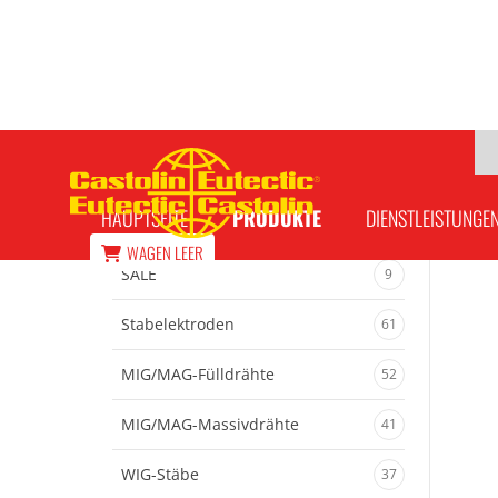
Eutalloy 15999 Metallpulver
HAUPTSEITE
PRODUKTE
DIENSTLEISTUNGE
WAGEN
LEER
SALE
9
Stabelektroden
61
MIG/MAG-Fülldrähte
52
MIG/MAG-Massivdrähte
41
WIG-Stäbe
37