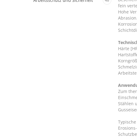
Arbeitsschutz und Sicherheit
48
fein vert
Hohe Ver
Abrasion
Korrosio
Schichtd
Technisc
Härte [H
Hartstoff
Korngröß
Schmelzin
Arbeitste
Anwend
Zum ther
Einschme
Stählen 
Gusseise
Typische
Erosions
Schutzbe