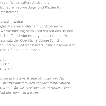
n von Walzstraßen, Abstreifer,
schaufeln sowie Bügel und Platten für
ressformen.
tungshinweise
gtes Material entfernen. Spritzbereiche
 Wärmeführung beim Spritzen auf das Bauteil,
Werkstoff und Abmessungen abstimmen. Zum
nsschutz der Oberfläche dünne Schicht
zen und bei weiterer Pulverzufuhr einschmelzen.
der Luft abkühlen lassen.
ung:
– 800 °C
0 – 400 °C
ichbaren Härtewerte sind abhängig von den
n Spritzparametern, den Vorwärmtemperaturen
 Garantie für das Erreichen der Härtewerte kann
nicht übernommen werden.