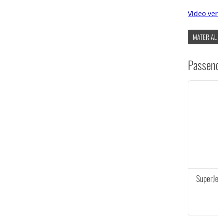
Video ve
MATERIAL
Passen
SuperJe