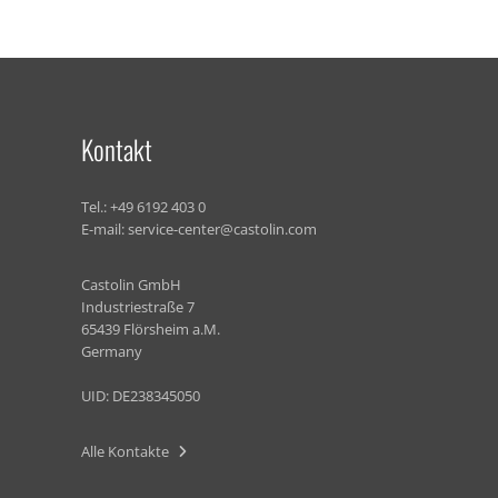
Kontakt
Tel.:
+49 6192 403 0
E-mail:
service-center@castolin.com
Castolin GmbH
Industriestraße 7
65439 Flörsheim a.M.
Germany
UID: DE238345050
Alle Kontakte