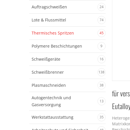
Auftragschweißen
24
Lote & Flussmittel
74
Thermisches Spritzen
45
Polymere Beschichtungen
9
Schweißgeräte
16
Schweißbrenner
138
Plasmaschneiden
38
für ver
Autogentechnik und
13
Eutall
Gasversorgung
Werkstattausstattung
35
Heteroge
Matrixko
Beschich