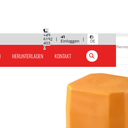
+49
6192
|
|
Einloggen
DE
403
0
Hauptseite
»
Produkte Deutschland
»
Thermis
N
HERUNTERLADEN
KONTAKT