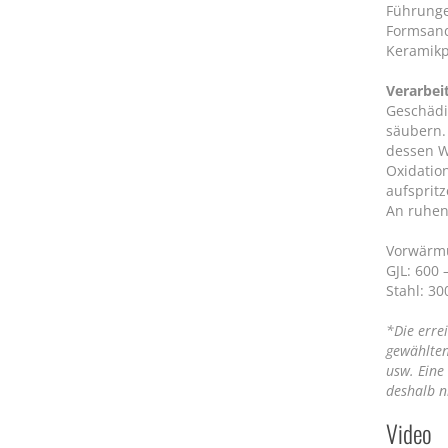
Führunge
Formsand
Keramikp
Verarbei
Geschädi
säubern.
dessen 
Oxidatio
aufsprit
An ruhen
Vorwärm
GJL: 600 
Stahl: 30
*Die erre
gewählte
usw. Eine
deshalb 
Video