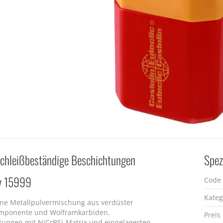
schleißbeständige Beschichtungen
Spez
oy 15999
Code
Kateg
ne Metallpulvermischung aus verdüster
mponente und Wolframkarbiden.
Preis
tungen mit NiCrBSi-Matrix und eingelagerten,