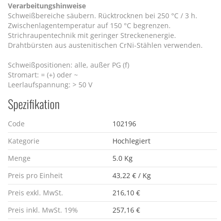
Verarbeitungshinweise
Schweißbereiche säubern. Rücktrocknen bei 250 °C / 3 h.
Zwischenlagentemperatur auf 150 °C begrenzen.
Strichraupentechnik mit geringer Streckenenergie.
Drahtbürsten aus austenitischen CrNi-Stählen verwenden.
Schweißpositionen: alle, außer PG (f)
Stromart: = (+) oder ~
Leerlaufspannung: > 50 V
Spezifikation
Code
102196
Kategorie
Hochlegiert
Menge
5.0 Kg
Preis pro Einheit
43,22 € / Kg
Preis exkl. MwSt.
216,10 €
Preis inkl. MwSt. 19%
257,16 €