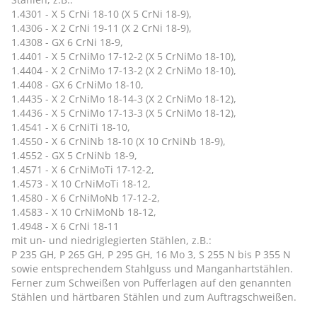
1.4301 - X 5 CrNi 18-10 (X 5 CrNi 18-9),
1.4306 - X 2 CrNi 19-11 (X 2 CrNi 18-9),
1.4308 - GX 6 CrNi 18-9,
1.4401 - X 5 CrNiMo 17-12-2 (X 5 CrNiMo 18-10),
1.4404 - X 2 CrNiMo 17-13-2 (X 2 CrNiMo 18-10),
1.4408 - GX 6 CrNiMo 18-10,
1.4435 - X 2 CrNiMo 18-14-3 (X 2 CrNiMo 18-12),
1.4436 - X 5 CrNiMo 17-13-3 (X 5 CrNiMo 18-12),
1.4541 - X 6 CrNiTi 18-10,
1.4550 - X 6 CrNiNb 18-10 (X 10 CrNiNb 18-9),
1.4552 - GX 5 CrNiNb 18-9,
1.4571 - X 6 CrNiMoTi 17-12-2,
1.4573 - X 10 CrNiMoTi 18-12,
1.4580 - X 6 CrNiMoNb 17-12-2,
1.4583 - X 10 CrNiMoNb 18-12,
1.4948 - X 6 CrNi 18-11
mit un- und niedriglegierten Stählen, z.B.:
P 235 GH, P 265 GH, P 295 GH, 16 Mo 3, S 255 N bis P 355 N
sowie entsprechendem Stahlguss und Manganhartstählen.
Ferner zum Schweißen von Pufferlagen auf den genannten
Stählen und härtbaren Stählen und zum Auftragschweißen.