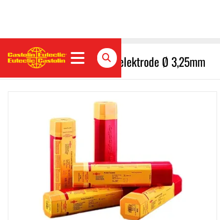
EutecTrode E307-17 - Stabelektrode Ø 3,25mm