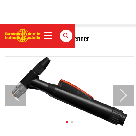
GAP E20N Plasma Handbrenner