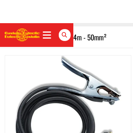
Massekabel DIX SK 13mm 4m - 50mm²