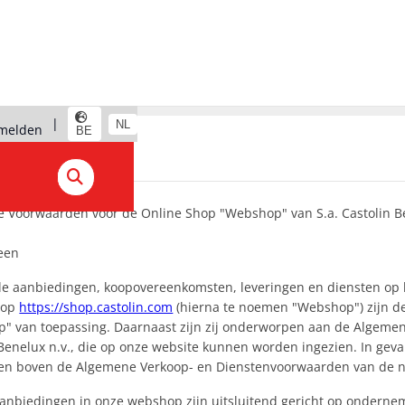
|
NL
melden
BE
 Voorwaarden voor de Online Shop "Webshop" van S.a. Castolin Be
een
lle aanbiedingen, koopovereenkomsten, leveringen en diensten op b
hop
https://shop.castolin.com
(hierna te noemen "Webshop") zijn 
" van toepassing. Daarnaast zijn zij onderworpen aan de Algeme
 Benelux n.v., die op onze website kunnen worden ingezien. In geva
en boven de Algemene Verkoop- en Dienstenvoorwaarden van de nv
 aanbiedingen in onze webshop zijn uitsluitend gericht op ondern