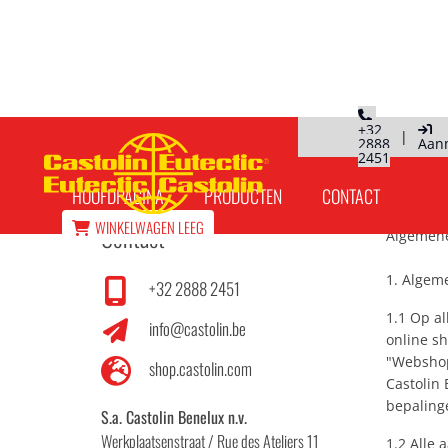
+32
|
2888
Aan
Algemene voorwaarden
2451
HOOFDPAGINA
PRODUCTEN
CONTACT
WINKELWAGEN
LEEG
Contact
Algemene
1. Algem
+32 2888 2451
1.1 Op a
info@castolin.be
online s
"Webshop
shop.castolin.com
Castolin
bepaling
S.a. Castolin Benelux n.v.
Werkplaatsenstraat / Rue des Ateliers 11
1.2 Alle