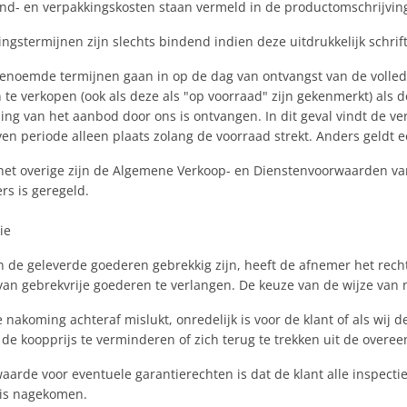
end- en verpakkingskosten staan vermeld in de productomschrijvin
ingstermijnen zijn slechts bindend indien deze uitdrukkelijk schrift
genoemde termijnen gaan in op de dag van ontvangst van de volledige
 te verkopen (ook als deze als "op voorraad" zijn gekenmerkt) als 
ing van het aanbod door ons is ontvangen. In dit geval vindt de 
en periode alleen plaats zolang de voorraad strekt. Anders geldt 
het overige zijn de Algemene Verkoop- en Dienstenvoorwaarden van 
rs is geregeld.
ie
n de geleverde goederen gebrekkig zijn, heeft de afnemer het rech
 van gebrekvrije goederen te verlangen. De keuze van de wijze van 
e nakoming achteraf mislukt, onredelijk is voor de klant of als wij
de koopprijs te verminderen of zich terug te trekken uit de overe
waarde voor eventuele garantierechten is dat de klant alle inspect
is nagekomen.