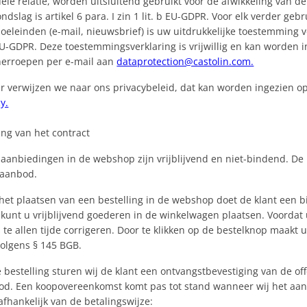
ele relatie, worden uitsluitend gebruikt voor de afwikkeling van d
ndslag is artikel 6 para. I zin 1 lit. b EU-GDPR. Voor elk verder ge
eleinden (e-mail, nieuwsbrief) is uw uitdrukkelijke toestemming ver
EU-GDPR. Deze toestemmingsverklaring is vrijwillig en kan worden i
erroepen per e-mail aan
dataprotection@castolin.com.
er verwijzen we naar ons privacybeleid, dat kan worden ingezien 
y.
ting van het contract
 aanbiedingen in de webshop zijn vrijblijvend en niet-bindend. D
 aanbod.
 het plaatsen van een bestelling in de webshop doet de klant een 
 kunt u vrijblijvend goederen in de winkelwagen plaatsen. Voordat 
 te allen tijde corrigeren. Door te klikken op de bestelknop maak
olgens § 145 BGB.
 bestelling sturen wij de klant een ontvangstbevestiging van de o
od. Een koopovereenkomst komt pas tot stand wanneer wij het aan
 afhankelijk van de betalingswijze: