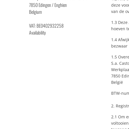
7850 Edingen / Enghien
deze voo
Belgium
van de ov
1.3 Deze
VAT: BE0402932258
hoeven t
Availability
1.4 Afwij
bezwaar 
1.5 Over
S.a. Cast
Werkplaat
7850 Edi
België
BTW-num
2. Regist
2.1 Om er
voltooien