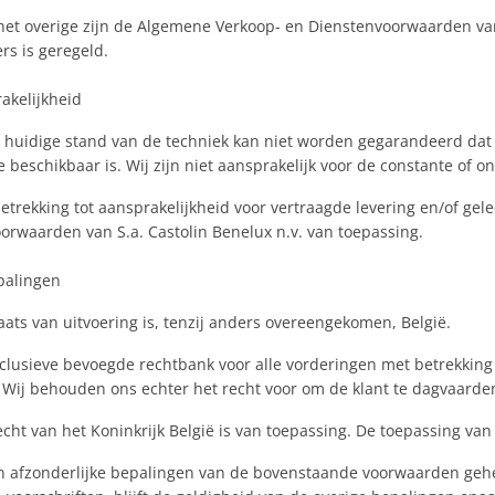
het overige zijn de Algemene Verkoop- en Dienstenvoorwaarden van 
rs is geregeld.
akelijkheid
de huidige stand van de techniek kan niet worden gegarandeerd dat 
de beschikbaar is. Wij zijn niet aansprakelijk voor de constante 
etrekking tot aansprakelijkheid voor vertraagde levering en/of ge
orwaarden van S.a. Castolin Benelux n.v. van toepassing.
epalingen
aats van uitvoering is, tenzij anders overeengekomen, België.
xclusieve bevoegde rechtbank voor alle vorderingen met betrekking
. Wij behouden ons echter het recht voor om de klant te dagvaarde
echt van het Koninkrijk België is van toepassing. De toepassing van
n afzonderlijke bepalingen van de bovenstaande voorwaarden geheel 