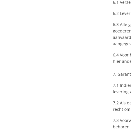
6.1 Verz
6.2 Lever
6.3 Alle 
goederen
aanvaard
aangegev
6.4 Voor 
hier ande
7. Garant
7.1 Indie
levering
7.2 Als d
recht om 
7.3 Voor
behoren 