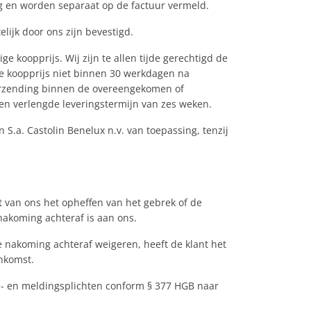
g en worden separaat op de factuur vermeld.
elijk door ons zijn bevestigd.
 koopprijs. Wij zijn te allen tijde gerechtigd de
de koopprijs niet binnen 30 werkdagen na
verzending binnen de overeengekomen of
een verlengde leveringstermijn van zes weken.
S.a. Castolin Benelux n.v. van toepassing, tenzij
t van ons het opheffen van het gebrek of de
nakoming achteraf is aan ons.
 de nakoming achteraf weigeren, heeft de klant het
enkomst.
ie- en meldingsplichten conform § 377 HGB naar