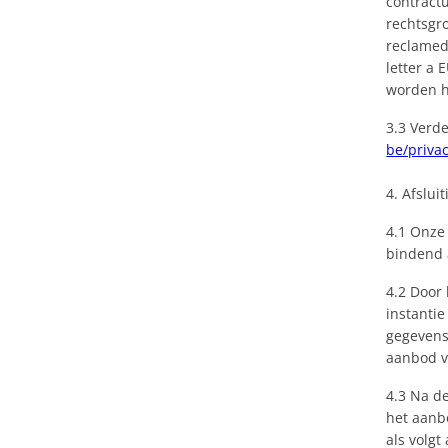
contractu
rechtsgro
reclamedo
letter a 
worden h
3.3 Verd
be/privac
4. Afslui
4.1 Onze
bindend
4.2 Door
instantie
gegevens
aanbod v
4.3 Na de
het aanb
als volgt