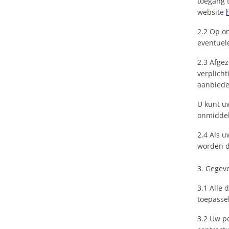
toegang t
website
2.2 Op o
eventuel
2.3 Afge
verplicht
aanbiede
U kunt uw
onmiddell
2.4 Als u
worden d
3. Gegev
3.1 Alle
toepasse
3.2 Uw p