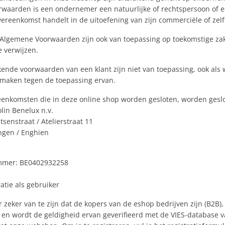
rwaarden is een ondernemer een natuurlijke of rechtspersoon of e
ereenkomst handelt in de uitoefening van zijn commerciële of zelfs
 Algemene Voorwaarden zijn ook van toepassing op toekomstige zake
e verwijzen.
kende voorwaarden van een klant zijn niet van toepassing, ook als wi
maken tegen de toepassing ervan.
eenkomsten die in deze online shop worden gesloten, worden gesl
olin Benelux n.v.
senstraat / Atelierstraat 11
ngen / Enghien
mer: BE0402932258
ratie als gebruiker
 zeker van te zijn dat de kopers van de eshop bedrijven zijn (B2B
 en wordt de geldigheid ervan geverifieerd met de VIES-database van