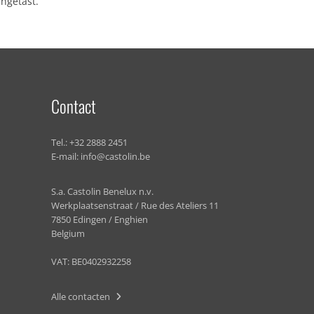
angetast.
Contact
Tel.:
+32 2888 2451
E-mail:
info@castolin.be
S.a. Castolin Benelux n.v.
Werkplaatsenstraat / Rue des Ateliers 11
7850 Edingen / Enghien
Belgium
VAT: BE0402932258
Alle contacten