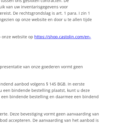
e tussen ons gesloten contracten. De
bruik van uw inventarisgegevens voor
eist. De rechtsgrondslag is art. 1 para. I zin 1
ngezien op onze website en door u te allen tijde
op onze website op
https://shop.castolin.com/en-
e presentatie van onze goederen vormt geen
bindend aanbod volgens § 145 BGB. In eerste
u een bindende bestelling plaatst, kunt u deze
t u een bindende bestelling en daarmee een bindend
fferte. Deze bevestiging vormt geen aanvaarding van
bod accepteren. De aanvaarding van het aanbod is