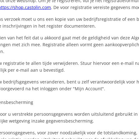
ot onze webshop. Om je te registreren, vul je het registratieformul
https://shop.castolin.com
. De voor registratie vereiste gegevens m
ns verzoek moet u ons een kopie van uw bedrijfsregistratie of een
e inschrijvingen in het register documenteren.
zien van het feit dat u akkoord gaat met de geldigheid van deze A
ingen met zich mee. Registratie alleen vormt geen aankoopverplich
n.
 registratie te allen tijde verwijderen. Stuur hiervoor een e-mail 
ijk per e-mail aan u bevestigd.
w bedrijfsgegevens veranderen, bent u zelf verantwoordelijk voor 
oorgevoerd na het inloggen onder "Mijn Account".
ensbescherming
 door u verstrekte persoonsgegevens worden uitsluitend gebruikt 
lijke wetgeving inzake gegevensbescherming.
ersoonsgegevens, voor zover noodzakelijk voor de totstandkoming, 