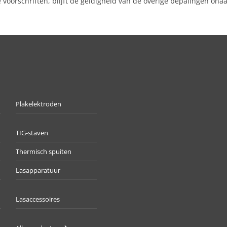
e voorschriften, blijft de geldigheid van de overige bepalingen ona
Plakelektroden
TIG-staven
Thermisch spuiten
Lasapparatuur
Lasaccessoires