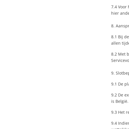
7.4 Voor 
hier ande
8. Aanspr
8.1 Bij 
allen tij
8.2 Met b
Servicevo
9. Slotb
9.1 De pl
9.2 De e
is België
9.3 Het r
9.4 Indie