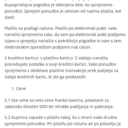
Kupoprodajna pogodba je sklenjena šele, ko sprejmemo
ponudbo. Sprejem ponudbe je odvisen od načina plačila, kot
sledi:
Plačilo na podlagi računa: Plačilo po elektronski pošti: vaše
naročilo sprejmemo tako, da vam po elektronski pošti pošljemo
izjavo o sprejetju naročila s potrditvijo pogodbe in vam s tem
elektronskim sporočilom pošljemo naš račun.
S kreditno kartico: s plačilno kartico: Z oddajo naročila
posredujete podatke o svoji kreditni kartici. Vašo ponudbo
sprejmemo z obdelavo plačilne transakcije prek podjetja za
izdajo kreditnih kartic, ki ste ga pooblastili.
Cene
5.1 Vse cene so neto cene franko tovarna, povečane za
zakonsko določen DDV ter stroške pošiljanja in pakiranja.
5.2 Kupnina zapade v plačilo takoj, ko s strani naše družbe
sprejmemo ponudbo. Pri plačilu po računu ali po povzetju je