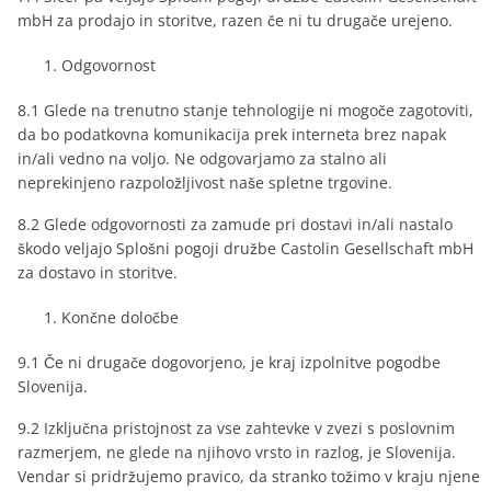
mbH za prodajo in storitve, razen če ni tu drugače urejeno.
Odgovornost
8.1 Glede na trenutno stanje tehnologije ni mogoče zagotoviti,
da bo podatkovna komunikacija prek interneta brez napak
in/ali vedno na voljo. Ne odgovarjamo za stalno ali
neprekinjeno razpoložljivost naše spletne trgovine.
8.2 Glede odgovornosti za zamude pri dostavi in/ali nastalo
škodo veljajo Splošni pogoji družbe Castolin Gesellschaft mbH
za dostavo in storitve.
Končne določbe
9.1 Če ni drugače dogovorjeno, je kraj izpolnitve pogodbe
Slovenija.
9.2 Izključna pristojnost za vse zahtevke v zvezi s poslovnim
razmerjem, ne glede na njihovo vrsto in razlog, je Slovenija.
Vendar si pridržujemo pravico, da stranko tožimo v kraju njene