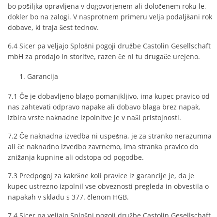
bo pošiljka opravljena v dogovorjenem ali določenem roku le,
dokler bo na zalogi. V nasprotnem primeru velja podaljšani rok
dobave, ki traja šest tednov.
6.4 Sicer pa veljajo Splošni pogoji družbe Castolin Gesellschaft
mbH za prodajo in storitve, razen če ni tu drugače urejeno.
Garancija
7.1 Če je dobavljeno blago pomanjkljivo, ima kupec pravico od
nas zahtevati odpravo napake ali dobavo blaga brez napak.
Izbira vrste naknadne izpolnitve je v naši pristojnosti.
7.2 Če naknadna izvedba ni uspešna, je za stranko nerazumna
ali če naknadno izvedbo zavrnemo, ima stranka pravico do
znižanja kupnine ali odstopa od pogodbe.
7.3 Predpogoj za kakršne koli pravice iz garancije je, da je
kupec ustrezno izpolnil vse obveznosti pregleda in obvestila o
napakah v skladu s 377. členom HGB.
7.4 Sicer pa veljajo Splošni pogoji družbe Castolin Gesellschaft