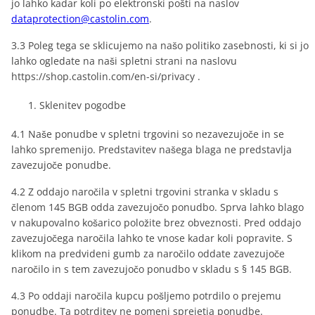
jo lahko kadar koli po elektronski pošti na naslov
dataprotection@castolin.com
.
3.3 Poleg tega se sklicujemo na našo politiko zasebnosti, ki si jo
lahko ogledate na naši spletni strani na naslovu
https://shop.castolin.com/en-si/privacy .
Sklenitev pogodbe
4.1 Naše ponudbe v spletni trgovini so nezavezujoče in se
lahko spremenijo. Predstavitev našega blaga ne predstavlja
zavezujoče ponudbe.
4.2 Z oddajo naročila v spletni trgovini stranka v skladu s
členom 145 BGB odda zavezujočo ponudbo. Sprva lahko blago
v nakupovalno košarico položite brez obveznosti. Pred oddajo
zavezujočega naročila lahko te vnose kadar koli popravite. S
klikom na predvideni gumb za naročilo oddate zavezujoče
naročilo in s tem zavezujočo ponudbo v skladu s § 145 BGB.
4.3 Po oddaji naročila kupcu pošljemo potrdilo o prejemu
ponudbe. Ta potrditev ne pomeni sprejetja ponudbe.