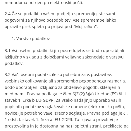
nemudoma potrjen po elektronski pošti.
2.4 Če se podatki o vašem podjetju spremenijo, ste sami
odgovorni za njihovo posodobitev. Vse spremembe lahko
opravite prek spleta po prijavi pod "Moj račun".
Varstvo podatkov
3.1 Vsi osebni podatki, ki jih posredujete, se bodo uporabljali
izključno v skladu z določbami veljavne zakonodaje o varstvu
podatkov.
3.2 Vaši osebni podatki, če so potrebni za vzpostavitev,
vsebinsko oblikovanje ali spremembo pogodbenega razmerja,
bodo uporabljeni izključno za obdelavo pogodb, sklenjenih
med nami. Pravna podlaga je člen 6(2)(2)(3)(a) Uredbe (ES) št. I,
stavek 1, črka b EU-GDPR. Za vsako nadaljnjo uporabo vaših
popisnih podatkov v oglaševalske namene (elektronska pošta,
novice) je potrebno vaše izrecno soglasje. Pravna podlaga je čl.
1 odst. I, stavek 1, črka a, EU-GDPR. Ta izjava o privolitvi je
prostovoljna in je dostopna na naši spletni strani, prekličete pa