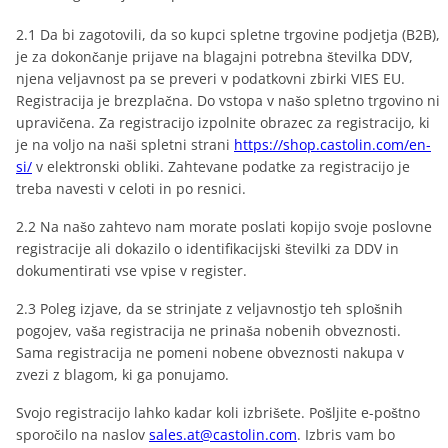
2.1 Da bi zagotovili, da so kupci spletne trgovine podjetja (B2B),
je za dokončanje prijave na blagajni potrebna številka DDV,
njena veljavnost pa se preveri v podatkovni zbirki VIES EU.
Registracija je brezplačna. Do vstopa v našo spletno trgovino ni
upravičena. Za registracijo izpolnite obrazec za registracijo, ki
je na voljo na naši spletni strani
https://shop.castolin.com/en-
si/
v elektronski obliki. Zahtevane podatke za registracijo je
treba navesti v celoti in po resnici.
2.2 Na našo zahtevo nam morate poslati kopijo svoje poslovne
registracije ali dokazilo o identifikacijski številki za DDV in
dokumentirati vse vpise v register.
2.3 Poleg izjave, da se strinjate z veljavnostjo teh splošnih
pogojev, vaša registracija ne prinaša nobenih obveznosti.
Sama registracija ne pomeni nobene obveznosti nakupa v
zvezi z blagom, ki ga ponujamo.
Svojo registracijo lahko kadar koli izbrišete. Pošljite e-poštno
sporočilo na naslov
sales.at@castolin.com
. Izbris vam bo