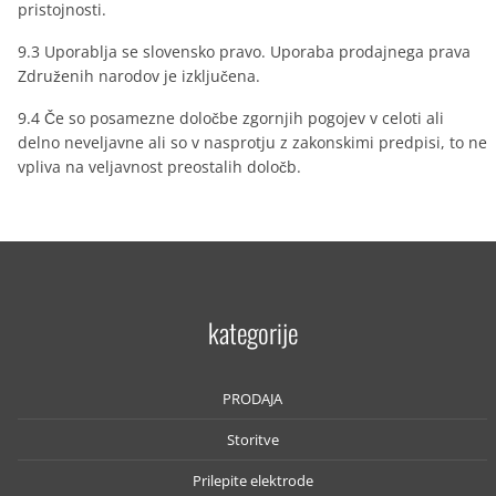
pristojnosti.
9.3 Uporablja se slovensko pravo. Uporaba prodajnega prava
Združenih narodov je izključena.
9.4 Če so posamezne določbe zgornjih pogojev v celoti ali
delno neveljavne ali so v nasprotju z zakonskimi predpisi, to ne
vpliva na veljavnost preostalih določb.
kategorije
PRODAJA
Storitve
Prilepite elektrode