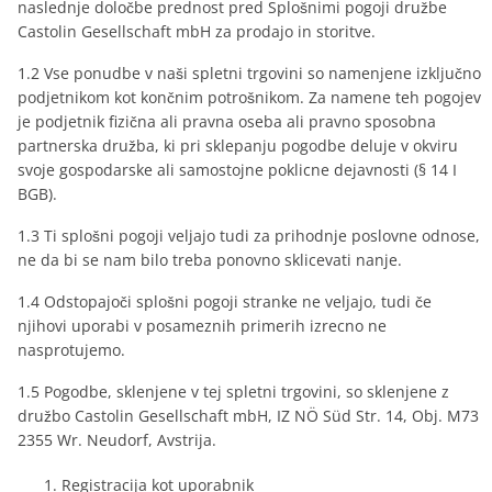
naslednje določbe prednost pred Splošnimi pogoji družbe
Castolin Gesellschaft mbH za prodajo in storitve.
1.2 Vse ponudbe v naši spletni trgovini so namenjene izključno
podjetnikom kot končnim potrošnikom. Za namene teh pogojev
je podjetnik fizična ali pravna oseba ali pravno sposobna
partnerska družba, ki pri sklepanju pogodbe deluje v okviru
svoje gospodarske ali samostojne poklicne dejavnosti (§ 14 I
BGB).
1.3 Ti splošni pogoji veljajo tudi za prihodnje poslovne odnose,
ne da bi se nam bilo treba ponovno sklicevati nanje.
1.4 Odstopajoči splošni pogoji stranke ne veljajo, tudi če
njihovi uporabi v posameznih primerih izrecno ne
nasprotujemo.
1.5 Pogodbe, sklenjene v tej spletni trgovini, so sklenjene z
družbo Castolin Gesellschaft mbH, IZ NÖ Süd Str. 14, Obj. M73
2355 Wr. Neudorf, Avstrija.
Registracija kot uporabnik