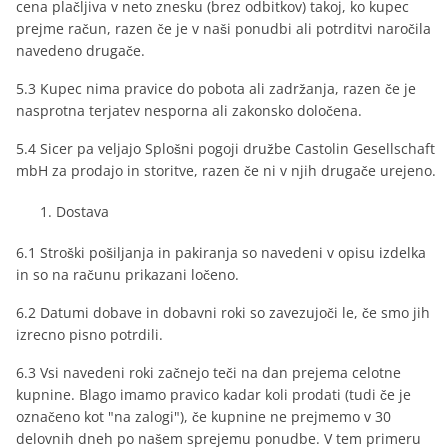
cena plačljiva v neto znesku (brez odbitkov) takoj, ko kupec
prejme račun, razen če je v naši ponudbi ali potrditvi naročila
navedeno drugače.
5.3 Kupec nima pravice do pobota ali zadržanja, razen če je
nasprotna terjatev nesporna ali zakonsko določena.
5.4 Sicer pa veljajo Splošni pogoji družbe Castolin Gesellschaft
mbH za prodajo in storitve, razen če ni v njih drugače urejeno.
Dostava
6.1 Stroški pošiljanja in pakiranja so navedeni v opisu izdelka
in so na računu prikazani ločeno.
6.2 Datumi dobave in dobavni roki so zavezujoči le, če smo jih
izrecno pisno potrdili.
6.3 Vsi navedeni roki začnejo teči na dan prejema celotne
kupnine. Blago imamo pravico kadar koli prodati (tudi če je
označeno kot "na zalogi"), če kupnine ne prejmemo v 30
delovnih dneh po našem sprejemu ponudbe. V tem primeru