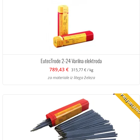
EutecTrode 2-24 Varilna elektroda
789,43 €
315,77 € / kg
za materiale iz litega železa
PRILJUBLJE