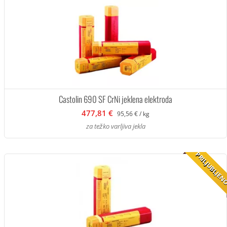
Castolin 690 SF CrNi jeklena elektroda
477,81 €
95,56 € / kg
za težko varljiva jekla
PRILJUBLJE