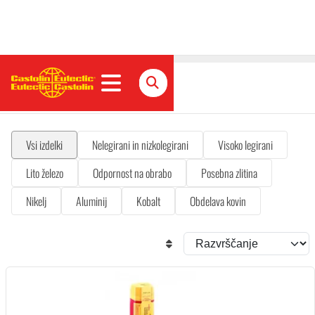
Prilepite elektrode
Vsi izdelki
Nelegirani in nizkolegirani
Visoko legirani
Lito železo
Odpornost na obrabo
Posebna zlitina
Nikelj
Aluminij
Kobalt
Obdelava kovin