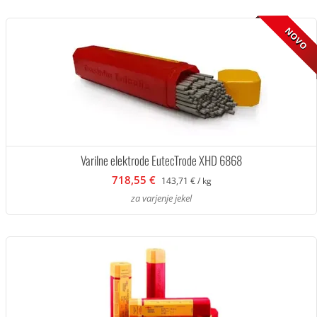
NOVO
Varilne elektrode EutecTrode XHD 6868
718,55 €
143,71 € / kg
za varjenje jekel