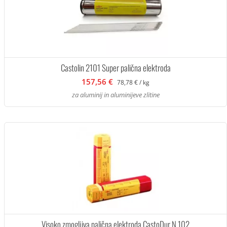
Castolin 2101 Super palična elektroda
157,56 €
78,78 € / kg
za aluminij in aluminijeve zlitine
Visoko zmogljiva palična elektroda CastoDur N 102