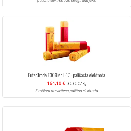
palična elektroda za nelegirana jekla
EutecTrode E309MoL-17 - paličasta elektroda
164,10 €
32,82 € / Kg
Z rutilom prevlečena palična elektroda