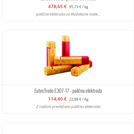
478,65 €
95,73 € / kg
palična elektroda za litoželezne mate...
EutecTrode E307-17 - palična elektroda
114,40 €
22,88 € / Kg
Z rutilom prevlečena palična elektroda