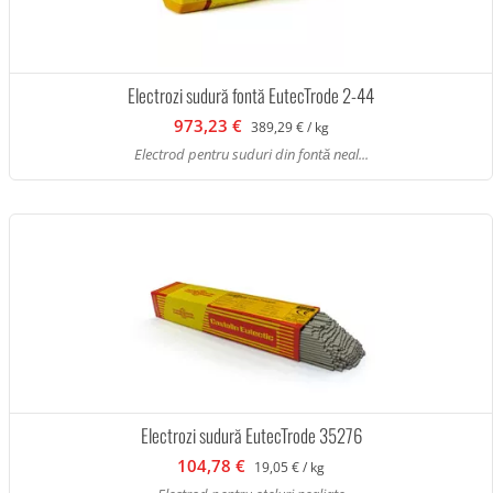
Electrozi sudură fontă EutecTrode 2-44
973,23 €
389,29 € / kg
Electrod pentru suduri din fontă neal...
Electrozi sudură EutecTrode 35276
104,78 €
19,05 € / kg