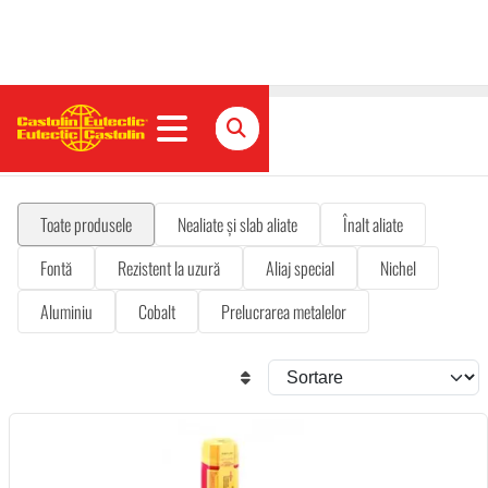
Electrozi
Toate produsele
Nealiate și slab aliate
Înalt aliate
Fontă
Rezistent la uzură
Aliaj special
Nichel
Aluminiu
Cobalt
Prelucrarea metalelor