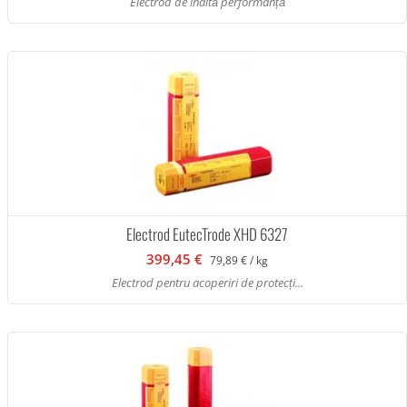
Electrod de înaltă performanță
Electrod EutecTrode XHD 6327
399,45 €
79,89 € / kg
Electrod pentru acoperiri de protecți...