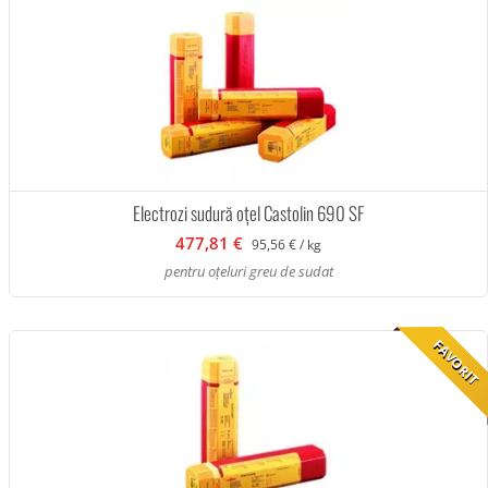
Electrozi sudură oțel Castolin 690 SF
477,81 €
95,56 € / kg
pentru oțeluri greu de sudat
FAVORIT