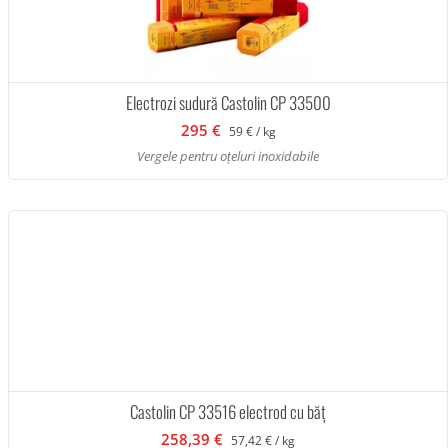
Electrozi sudură Castolin CP 33500
295 €
59 € / kg
Vergele pentru oțeluri inoxidabile
Castolin CP 33516 electrod cu băț
258,39 €
57,42 € / kg