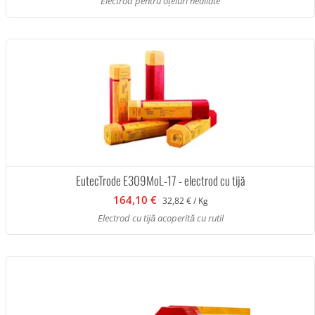
Electrod pentru oțeluri nealiate
EutecTrode E309MoL-17 - electrod cu tijă
164,10 €
32,82 € / Kg
Electrod cu tijă acoperită cu rutil