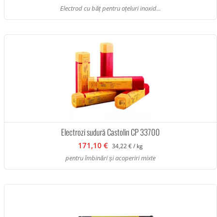
Electrod cu băț pentru oțeluri inoxid...
Electrozi sudură Castolin CP 33700
171,10 €
34,22 € / kg
pentru îmbinări și acoperiri mixte