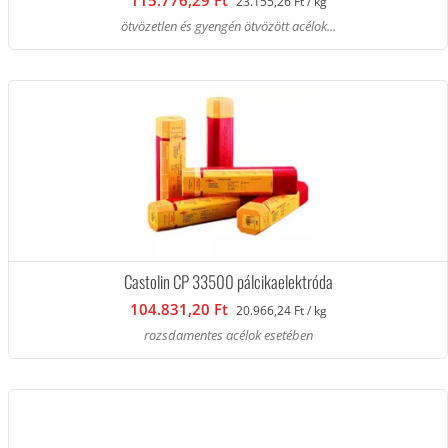
115.776,29 Ft
23.155,26 Ft / kg
ötvözetlen és gyengén ötvözött acélok...
Castolin CP 33500 pálcikaelektróda
104.831,20 Ft
20.966,24 Ft / kg
rozsdamentes acélok esetében