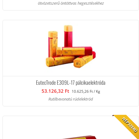
ötvözetszerű öntöttvas hegesztésekhez
EutecTrode E309L-17 pálcikaelektróda
53.126,32 Ft
10.625,26 Ft / Kg
Rutilbevonatú rúdelektród
NÉPSZERŰ