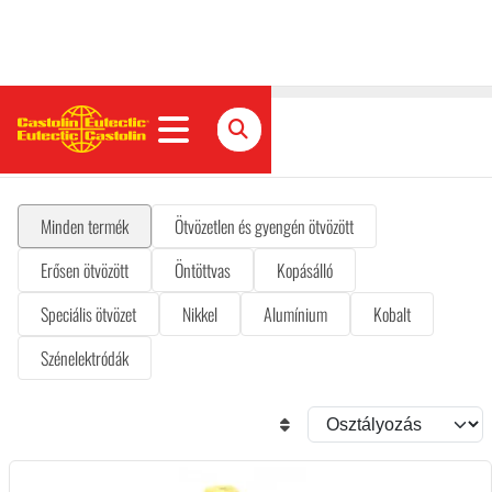
Bevont elektródák
Minden termék
Ötvözetlen és gyengén ötvözött
Erősen ötvözött
Öntöttvas
Kopásálló
Speciális ötvözet
Nikkel
Alumínium
Kobalt
Szénelektródák