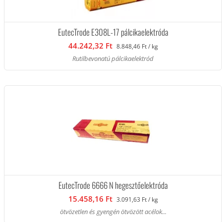
EutecTrode E308L-17 pálcikaelektróda
44.242,32 Ft
8.848,46 Ft / kg
Rutilbevonatú pálcikaelektród
EutecTrode 6666 N hegesztőelektróda
15.458,16 Ft
3.091,63 Ft / kg
ötvözetlen és gyengén ötvözött acélok...