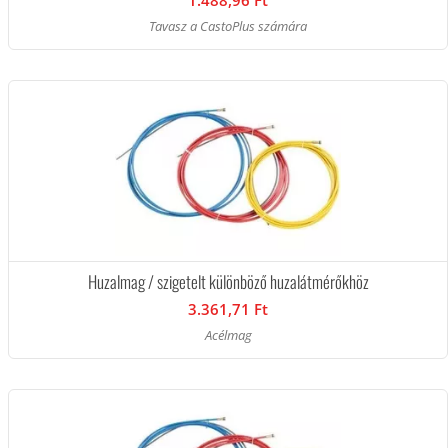
1.488,96 Ft
Tavasz a CastoPlus számára
Huzalmag / szigetelt különböző huzalátmérőkhöz
3.361,71 Ft
Acélmag