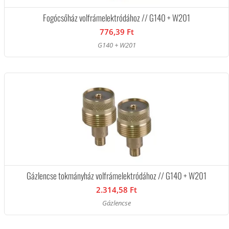
Fogócsőház volfrámelektródához // G140 + W201
776,39 Ft
G140 + W201
Gázlencse tokmányház volfrámelektródához // G140 + W201
2.314,58 Ft
Gázlencse