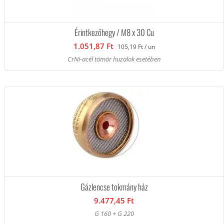
Érintkezőhegy / M8 x 30 Cu
1.051,87 Ft
105,19 Ft / un
CrNi-acél tömör huzalok esetében
Gázlencse tokmány ház
9.477,45 Ft
G 160 + G 220