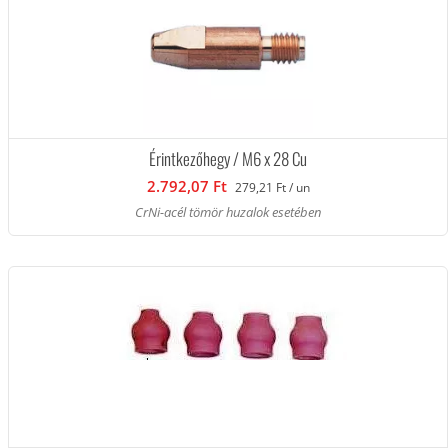
Érintkezőhegy / M6 x 28 Cu
2.792,07 Ft
279,21 Ft / un
CrNi-acél tömör huzalok esetében