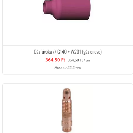
Gázfúvóka // G140 + W201 (gázlencse)
364,50 Ft
364,50 Ft / un
Hossza 25.5mm