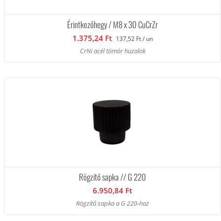
Érintkezőhegy / M8 x 30 CuCrZr
1.375,24 Ft
137,52 Ft / un
CrNi acél tömör huzalok
Rögzítő sapka // G 220
6.950,84 Ft
Rögzítő sapka a G 220-hoz