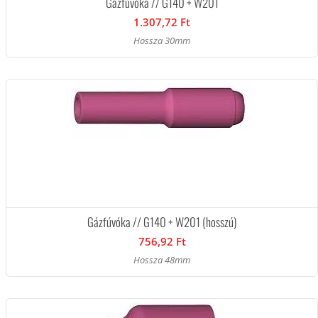
Gázfúvóka // G140 + W201
1.307,72 Ft
Hossza 30mm
Gázfúvóka // G140 + W201 (hosszú)
756,92 Ft
Hossza 48mm