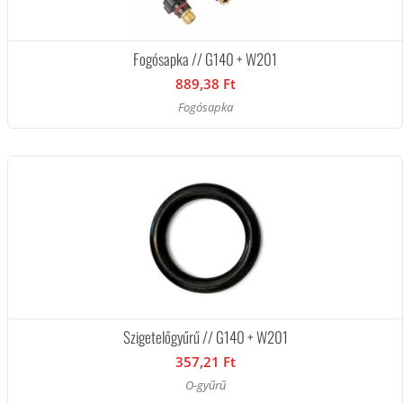
Fogósapka // G140 + W201
889,38 Ft
Fogósapka
Szigetelőgyűrű // G140 + W201
357,21 Ft
O-gyűrű