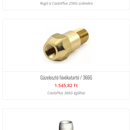
Rugó a CastoPlus 256G számára
Gázelosztó fúvókatartó / 366G
1.545,82 Ft
CastoPlus 366G égőhöz