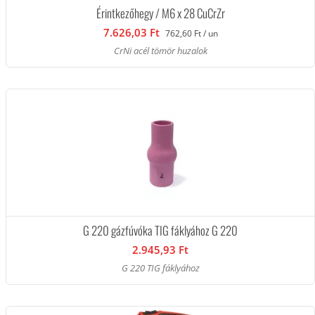
Érintkezőhegy / M6 x 28 CuCrZr
7.626,03 Ft
762,60 Ft / un
CrNi acél tömör huzalok
G 220 gázfúvóka TIG fáklyához G 220
2.945,93 Ft
G 220 TIG fáklyához