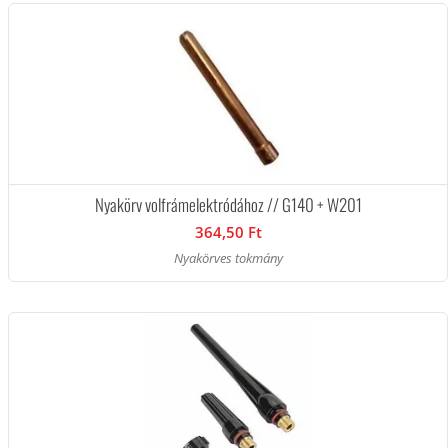
Nyakörv volfrámelektródához // G140 + W201
364,50 Ft
Nyakörves tokmány