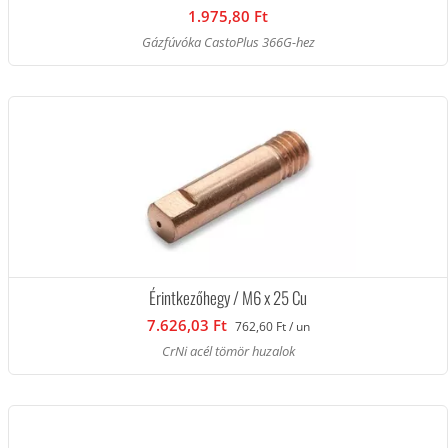
1.975,80 Ft
Gázfúvóka CastoPlus 366G-hez
Érintkezőhegy / M6 x 25 Cu
7.626,03 Ft
762,60 Ft / un
CrNi acél tömör huzalok