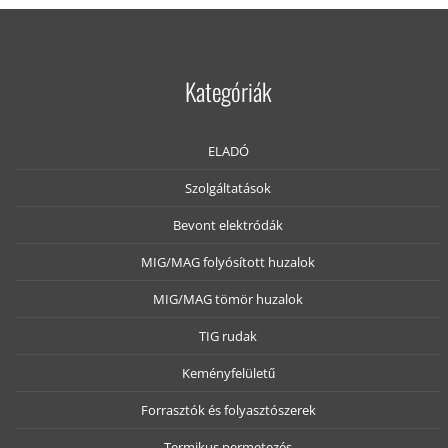
Kategóriák
ELADÓ
Szolgáltatások
Bevont elektródák
MIG/MAG folyósított huzalok
MIG/MAG tömör huzalok
TIG rudak
Keményfelületű
Forrasztók és folyasztószerek
Termikus permetezés