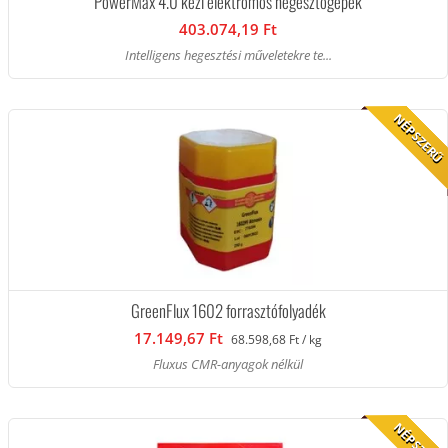
PowerMax 4.0 kézi elektromos hegesztőgépek
403.074,19 Ft
Intelligens hegesztési műveletekre te...
NÉPSZERŰ
GreenFlux 1602 forrasztófolyadék
17.149,67 Ft
68.598,68 Ft / kg
Fluxus CMR-anyagok nélkül
NÉPSZERŰ