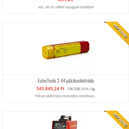
vas, réz és nikkel anyagok esetében
NÉPSZERŰ
EutecTrode 2-44 pálcikaelektróda
345.845,24 Ft
138.338,10 Ft / kg
Pálcás elektróda ötvözetlen öntöttvas...
NÉPSZERŰ