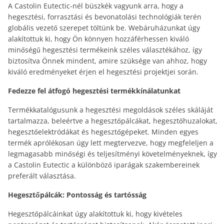
A Castolin Eutectic-nél büszkék vagyunk arra, hogy a
hegesztési, forrasztási és bevonatolási technológiák terén
globális vezető szerepet töltünk be. Webáruházunkat úgy
alakítottuk ki, hogy Ön könnyen hozzáférhessen kiváló
minőségű hegesztési termékeink széles választékához, így
biztosítva Önnek mindent, amire szüksége van ahhoz, hogy
kiváló eredményeket érjen el hegesztési projektjei során.
Fedezze fel átfogó hegesztési termékkínálatunkat
Termékkatalógusunk a hegesztési megoldások széles skáláját
tartalmazza, beleértve a hegesztőpálcákat, hegesztőhuzalokat,
hegesztőelektródákat és hegesztőgépeket. Minden egyes
termék aprólékosan úgy lett megtervezve, hogy megfeleljen a
legmagasabb minőségi és teljesítményi követelményeknek, így
a Castolin Eutectic a különböző iparágak szakembereinek
preferált választása.
Hegesztőpálcák: Pontosság és tartósság
Hegesztőpálcáinkat úgy alakítottuk ki, hogy kivételes