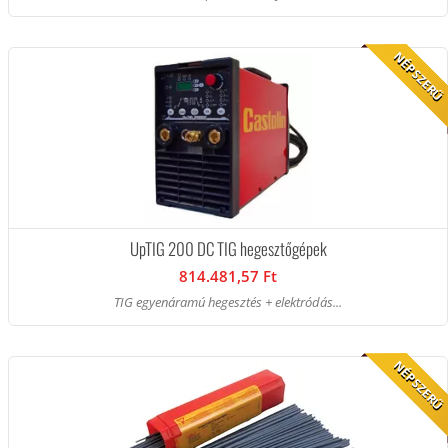
NÉPSZERŰ
UpTIG 200 DC TIG hegesztőgépek
814.481,57 Ft
TIG egyenáramú hegesztés + elektródás...
NÉPSZERŰ