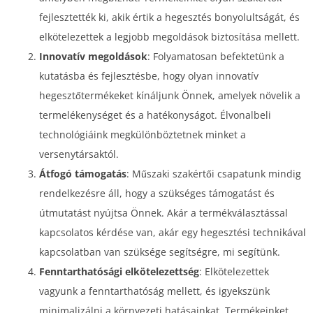
fejlesztették ki, akik értik a hegesztés bonyolultságát, és
elkötelezettek a legjobb megoldások biztosítása mellett.
Innovatív megoldások
: Folyamatosan befektetünk a
kutatásba és fejlesztésbe, hogy olyan innovatív
hegesztőtermékeket kínáljunk Önnek, amelyek növelik a
termelékenységet és a hatékonyságot. Élvonalbeli
technológiáink megkülönböztetnek minket a
versenytársaktól.
Átfogó támogatás
: Műszaki szakértői csapatunk mindig
rendelkezésre áll, hogy a szükséges támogatást és
útmutatást nyújtsa Önnek. Akár a termékválasztással
kapcsolatos kérdése van, akár egy hegesztési technikával
kapcsolatban van szüksége segítségre, mi segítünk.
Fenntarthatósági elkötelezettség
: Elkötelezettek
vagyunk a fenntarthatóság mellett, és igyekszünk
minimalizálni a környezeti hatásainkat. Termékeinket