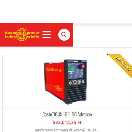
Termékek Magyarország
NÉPSZERŰ
CastoTIG® 1611 DC Advance
533.014,35 Ft
Kivételesen kompakt és könnyű TIG és ...