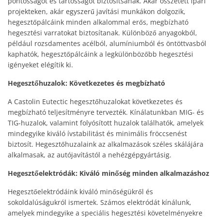
pontosságot és tartósságot biztosítsanak. Akár összetett ipari
projekteken, akár egyszerű javítási munkákon dolgozik,
hegesztőpálcáink minden alkalommal erős, megbízható
hegesztési varratokat biztosítanak. Különböző anyagokból,
például rozsdamentes acélból, alumíniumból és öntöttvasból
kaphatók, hegesztőpálcáink a legkülönbözőbb hegesztési
igényeket elégítik ki.
Hegesztőhuzalok: Következetes és megbízható
A Castolin Eutectic hegesztőhuzalokat következetes és
megbízható teljesítményre tervezték. Kínálatunkban MIG- és
TIG-huzalok, valamint folyósított huzalok találhatók, amelyek
mindegyike kiváló ívstabilitást és minimális fröccsenést
biztosít. Hegesztőhuzalaink az alkalmazások széles skálájára
alkalmasak, az autójavítástól a nehézgépgyártásig.
Hegesztőelektródák: Kiváló minőség minden alkalmazáshoz
Hegesztőelektródáink kiváló minőségükről és
sokoldalúságukról ismertek. Számos elektródát kínálunk,
amelyek mindegyike a speciális hegesztési követelményekre