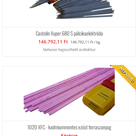
Castolin Xuper 680 S pálcikaelektróda
146.792,11 Ft
146.792,11 Ft / kg
Nehezen hegeszthető acélokhoz
NÉPSZERŰ
1020 XFC - kadmiummentes ezüst forraszanyag
Kérésre