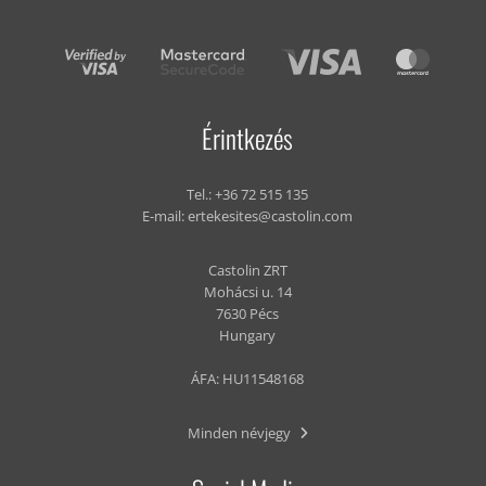
Érintkezés
Tel.:
+36 72 515 135
E-mail:
ertekesites@castolin.com
Castolin ZRT
Mohácsi u. 14
7630 Pécs
Hungary
ÁFA: HU11548168
Minden névjegy