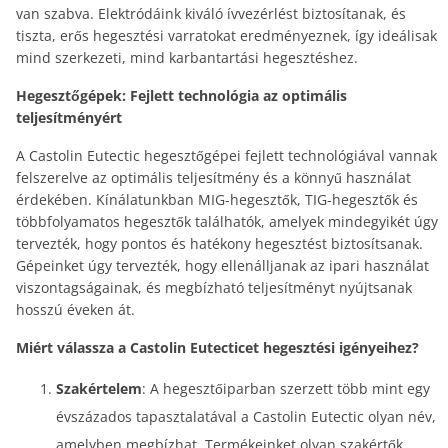
van szabva. Elektródáink kiváló ívvezérlést biztosítanak, és
tiszta, erős hegesztési varratokat eredményeznek, így ideálisak
mind szerkezeti, mind karbantartási hegesztéshez.
Hegesztőgépek: Fejlett technológia az optimális
teljesítményért
A Castolin Eutectic hegesztőgépei fejlett technológiával vannak
felszerelve az optimális teljesítmény és a könnyű használat
érdekében. Kínálatunkban MIG-hegesztők, TIG-hegesztők és
többfolyamatos hegesztők találhatók, amelyek mindegyikét úgy
tervezték, hogy pontos és hatékony hegesztést biztosítsanak.
Gépeinket úgy tervezték, hogy ellenálljanak az ipari használat
viszontagságainak, és megbízható teljesítményt nyújtsanak
hosszú éveken át.
Miért válassza a Castolin Eutecticet hegesztési igényeihez?
Szakértelem
: A hegesztőiparban szerzett több mint egy
évszázados tapasztalatával a Castolin Eutectic olyan név,
amelyben megbízhat. Termékeinket olyan szakértők