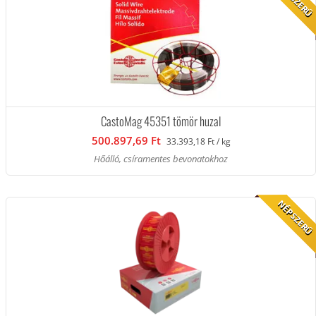
CastoMag 45351 tömör huzal
500.897,69 Ft
33.393,18 Ft / kg
Hőálló, csíramentes bevonatokhoz
NÉPSZERŰ