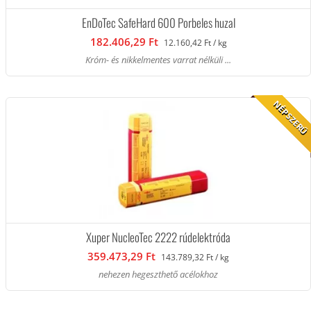
EnDoTec SafeHard 600 Porbeles huzal
182.406,29 Ft
12.160,42 Ft / kg
Króm- és nikkelmentes varrat nélküli ...
NÉPSZERŰ
Xuper NucleoTec 2222 rúdelektróda
359.473,29 Ft
143.789,32 Ft / kg
nehezen hegeszthető acélokhoz