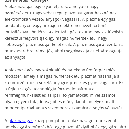
üzemeltetési költségek.
A plazmavágás egy olyan eljárás, amelyben nagy
hőmérsékletű, nagy sebességű plazmasugarat használnak
elektromosan vezető anyagok vágására. A plazma egy gáz,
például argon vagy nitrogén elektromos ívvel történő
ionizálásával jön létre. Az ionizált gázt ezután egy kis fúvókán
keresztül felgyorsítják, így magas hőmérsékletű, nagy
sebességű plazmasugár keletkezik. A plazmasugarat ezután a
munkadarabra irányítják, ahol megolvasztja és elpárologtatja
az anyagot.
A plazmavágás egy sokoldalú és hatékony fémforgácsolási
módszer, amely a magas hőmérsékletű plazmát használja a
különböző típusú vezető anyagok precíz és gyors vágására. Ez
a fejlett vágási technológia forradalmasította a
fémmegmunkálást és az ipari folyamatokat, mivel számos
olyan egyedi tulajdonságot és előnyt kínál, amelyek miatt
minden iparágban a szakemberek számára előnyös választás.
A
plazmavágás
középpontjában a plazmavágó rendszer áll,
amely egy áramforrásból, egy plazmafáklyából és egy gázellátó