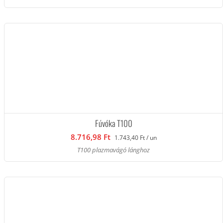
Fúvóka T100
8.716,98 Ft
1.743,40 Ft / un
T100 plazmavágó lánghoz