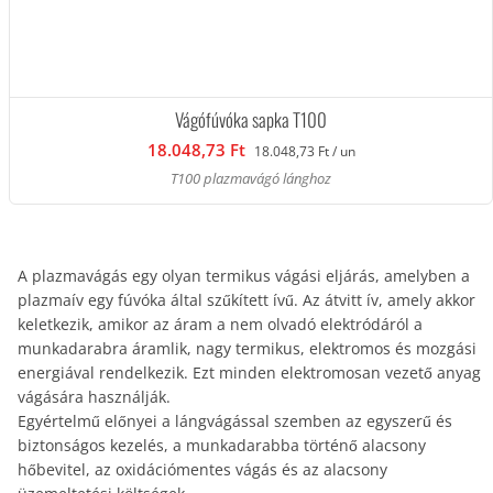
Vágófúvóka sapka T100
18.048,73 Ft
18.048,73 Ft / un
T100 plazmavágó lánghoz
A plazmavágás egy olyan termikus vágási eljárás, amelyben a
plazmaív egy fúvóka által szűkített ívű. Az átvitt ív, amely akkor
keletkezik, amikor az áram a nem olvadó elektródáról a
munkadarabra áramlik, nagy termikus, elektromos és mozgási
energiával rendelkezik. Ezt minden elektromosan vezető anyag
vágására használják.
Egyértelmű előnyei a lángvágással szemben az egyszerű és
biztonságos kezelés, a munkadarabba történő alacsony
hőbevitel, az oxidációmentes vágás és az alacsony