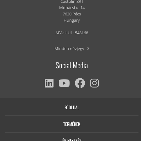
Castolin ZRT
Mohácsi u. 14
7630 Pécs
Hungary
ÁFA: HU11548168
Minden névjegy
Social Media
FŐOLDAL
TERMÉKEK
ÉRINTKEZÉS