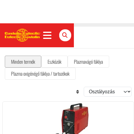
Plazmavágás
Minden termék
Eszközök
Plazmavágó fáklya
Plazma oxigénégő fáklya / tartozékok