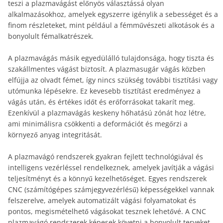
teszi a plazmavágást előnyös választássá olyan
alkalmazásokhoz, amelyek egyszerre igénylik a sebességet és a
finom részleteket, mint például a fémművészeti alkotások és a
bonyolult fémalkatrészek.
A plazmavágás másik egyedülálló tulajdonsága, hogy tiszta és
szakállmentes vágást biztosít. A plazmasugár vágás közben
elfújja az olvadt fémet, így nincs szükség további tisztítási vagy
utómunka lépésekre. Ez kevesebb tisztítást eredményez a
vágás után, és értékes időt és erőforrásokat takarít meg.
Ezenkívül a plazmavágás keskeny hőhatású zónát hoz létre,
ami minimálisra csökkenti a deformációt és megőrzi a
környező anyag integritását.
A plazmavágó rendszerek gyakran fejlett technológiával és
intelligens vezérléssel rendelkeznek, amelyek javítják a vágási
teljesítményt és a könnyű kezelhetőséget. Egyes rendszerek
CNC (számítógépes számjegyvezérlésű) képességekkel vannak
felszerelve, amelyek automatizált vágási folyamatokat és
pontos, megismételhető vágásokat tesznek lehetővé. A CNC
plazmavágó rendszerek képesek követni a bonyolult terveket