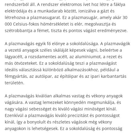
rendszerből áll. A rendszer elektromos ívet hoz létre a fáklya
elektródája és a munkadarab között, ionizálva a gázt és
létrehozva a plazmasugarat. Ez a plazmasugár, amely akár 30
000 Celsius-fokos hőmérsékletet is elér, megolvasztja és
szétrobbantja a fémet, tiszta és pontos vágást eredményezve.
A plazmavágás egyik fő előnye a sokoldalúsága. A plazmavágók
a vezető anyagok széles skáláját képesek vágni, beleértve a
lágyacélt, a rozsdamentes acélt, az alumíniumot, a rezet és
más ötvözeteket. Ez a sokoldalúság teszi a plazmavágást
ideális választássá különböző alkalmazásokhoz, például a
fémgyártás, az autóipar, az építőipar és az ipari karbantartás
területén.
A plazmavágás kiválóan alkalmas vastag és vékony anyagok
vágására. A vastag lemezeket könnyedén megmunkálja, és
nagy vágási sebességet és kiváló vágási minőséget kínál.
Ezenkívül a plazmavágás kiváló precizitást és pontosságot
kínál, így a bonyolult és részletes vágások még vékony
anyagokon is lehetségesek. Ez a sokoldalúság és pontosság