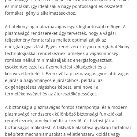
és mintákat, így ideálisak a nagy pontosságot és összetett
formákat igénylő alkalmazásokhoz.
A hatékonyság a plazmavágás egyik legfontosabb előnye. A
plazmavágó rendszereket úgy tervezték, hogy a vágási
teljesítmény fenntartása mellett optimalizálják az
energiafogyasztást. Egyes rendszerek olyan energiahatékony
technológiákkal rendelkeznek, amelyek a vágásminőség
romlása nélkül minimalizálják az energiafogyasztást,
csökkentve ezzel az üzemeltetési költségeket és a
környezetterhelést. Ezenkívül a plazmavágás gyorsabb vágási
eljárás a hagyományos eljárásokhoz, például az
oxigénégetéses vágáshoz képest, ami növeli a
termelékenységet és az áteresztőképességet.
A biztonság a plazmavágás fontos szempontja, és a modern
plazmavágó rendszerek különböző biztonsági funkciókkal
rendelkeznek, amelyek védik a kezelőt és biztosítják a
biztonságos működést. A fáklyák kialakítása gyakran tartalmaz
beépített mechanizmusokat a véletlenszerű kioldás vagy