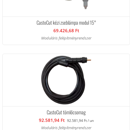
CastoCut kézi zseblámpa modul 15°
69.426,68 Ft
Moduláris felépítményrendszer
CastoCut tömlőcsomag
92.581,94 Ft
92.581,94 Ft / un
Moduláris felépítményrendszer