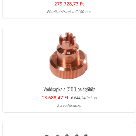
279.728,73 Ft
Pótalkatrészek a C100-hoz
Védősapka a C100-as égőhöz
13.688,47 Ft
6.844,24 Ft / un
2 x védősapka