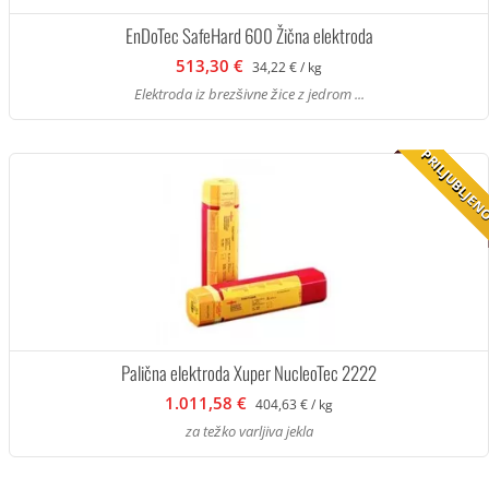
EnDoTec SafeHard 600 Žična elektroda
513,30 €
34,22 € / kg
Elektroda iz brezšivne žice z jedrom ...
PRILJUBLJE
Palična elektroda Xuper NucleoTec 2222
1.011,58 €
404,63 € / kg
za težko varljiva jekla