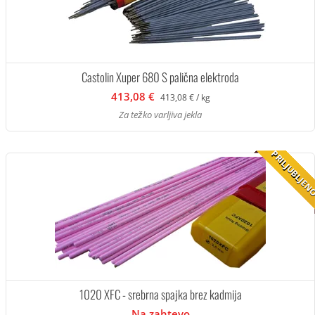
Castolin Xuper 680 S palična elektroda
413,08 €
413,08 € / kg
Za težko varljiva jekla
PRILJUBLJE
1020 XFC - srebrna spajka brez kadmija
Na zahtevo