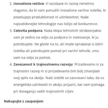
Inovativne rešitve
: V raziskave in razvoj nenehno
vlagamo, da bi vam ponudili inovativne varilne izdelke, ki
povečujejo produktivnost in učinkovitost. Naše
najsodobnejše tehnologije nas ločijo od konkurence.
Celovita podpora
: Naša ekipa tehničnih strokovnjakov
vam je vedno na voljo za podporo in svetovanje, ki ju
potrebujete. Ne glede na to, ali imate vprašanje o izbiri
izdelka ali potrebujete pomoč pri varilni tehniki, smo
vam na voljo za pomoč.
Zavezanost k trajnostnemu razvoju
: Prizadevamo si za
trajnostni razvoj in si prizadevamo čim bolj zmanjšati
svoj vpliv na okolje. Naši izdelki so zasnovani tako, da so
energetsko učinkoviti in okolju prijazni, kar vam pomaga
pri doseganju vaših trajnostnih ciljev.
Nakupujte z zaupanjem