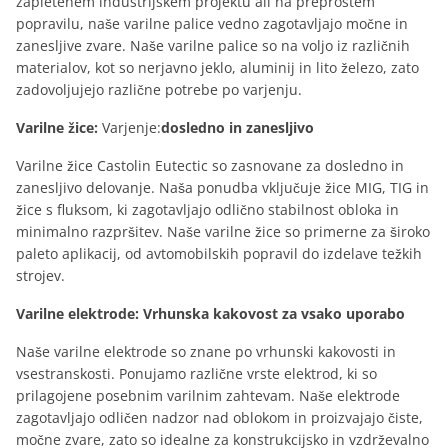
zapletenem industrijskem projektu ali na preprostem
popravilu, naše varilne palice vedno zagotavljajo močne in
zanesljive zvare. Naše varilne palice so na voljo iz različnih
materialov, kot so nerjavno jeklo, aluminij in lito železo, zato
zadovoljujejo različne potrebe po varjenju.
Varilne žice:
Varjenje:
dosledno in zanesljivo
Varilne žice Castolin Eutectic so zasnovane za dosledno in
zanesljivo delovanje. Naša ponudba vključuje žice MIG, TIG in
žice s fluksom, ki zagotavljajo odlično stabilnost obloka in
minimalno razpršitev. Naše varilne žice so primerne za široko
paleto aplikacij, od avtomobilskih popravil do izdelave težkih
strojev.
Varilne elektrode: Vrhunska kakovost za vsako uporabo
Naše varilne elektrode so znane po vrhunski kakovosti in
vsestranskosti. Ponujamo različne vrste elektrod, ki so
prilagojene posebnim varilnim zahtevam. Naše elektrode
zagotavljajo odličen nadzor nad oblokom in proizvajajo čiste,
močne zvare, zato so idealne za konstrukcijsko in vzdrževalno