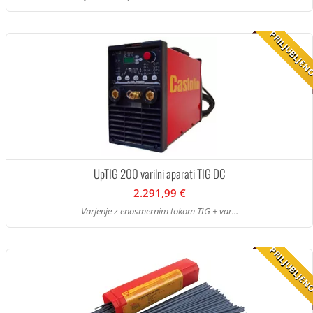
PRILJUBLJE
UpTIG 200 varilni aparati TIG DC
2.291,99 €
Varjenje z enosmernim tokom TIG + var...
PRILJUBLJE