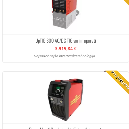
UpTIG 300 AC/DC TIG varilni aparati
3.919,84 €
Najsodobnejša inverterska tehnologija...
PRILJUBLJE