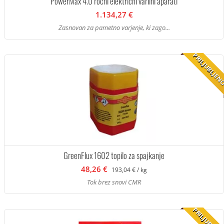
PowerMax 4.0 ročni električni varilni aparati
1.134,27 €
Zasnovan za pametno varjenje, ki zago...
PRILJUBLJE
GreenFlux 1602 topilo za spajkanje
48,26 €
193,04 € / kg
Tok brez snovi CMR
PRILJUBLJE