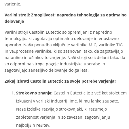
varjenje.
Varilni stroji: Zmogljivost: napredna tehnologija za optimalno
delovanje
Varilni stroji Castolin Eutectic so opremljeni z napredno
tehnologijo, ki zagotavlja optimalno delovanje in enostavno
uporabo. Naša ponudba vključuje varilnike MIG, varilnike TIG
in večprocesne varilnike, ki so zasnovani tako, da zagotavljajo
natančno in učinkovito varjenje. Naši stroji so izdelani tako, da
so odporni na stroge pogoje industrijske uporabe in
zagotavljajo zanesljivo delovanje dolga leta.
Zakaj izbrati Castolin Eutectic za svoje potrebe varjenja?
Strokovno znanje:
Castolin Eutectic je z več kot stoletjem
izkušenj v varilski industriji ime, ki mu lahko zaupate.
Naše izdelke razvijajo strokovnjaki, ki razumejo
zapletenost varjenja in so zavezani zagotavljanju
najboljših rešitev.