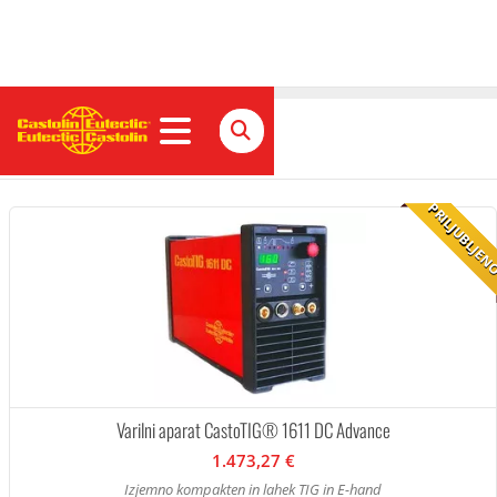
Izdelki Slovenija
PRILJUBLJE
Varilni aparat CastoTIG® 1611 DC Advance
1.473,27 €
Izjemno kompakten in lahek TIG in E-hand