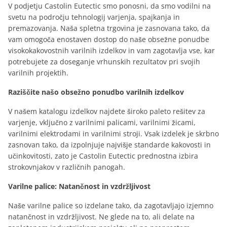
V podjetju Castolin Eutectic smo ponosni, da smo vodilni na
svetu na področju tehnologij varjenja, spajkanja in
premazovanja. Naša spletna trgovina je zasnovana tako, da
vam omogoča enostaven dostop do naše obsežne ponudbe
visokokakovostnih varilnih izdelkov in vam zagotavlja vse, kar
potrebujete za doseganje vrhunskih rezultatov pri svojih
varilnih projektih.
Raziščite našo obsežno ponudbo varilnih izdelkov
V našem katalogu izdelkov najdete široko paleto rešitev za
varjenje, vključno z varilnimi palicami, varilnimi žicami,
varilnimi elektrodami in varilnimi stroji. Vsak izdelek je skrbno
zasnovan tako, da izpolnjuje najvišje standarde kakovosti in
učinkovitosti, zato je Castolin Eutectic prednostna izbira
strokovnjakov v različnih panogah.
Varilne palice: Natančnost in vzdržljivost
Naše varilne palice so izdelane tako, da zagotavljajo izjemno
natančnost in vzdržljivost. Ne glede na to, ali delate na