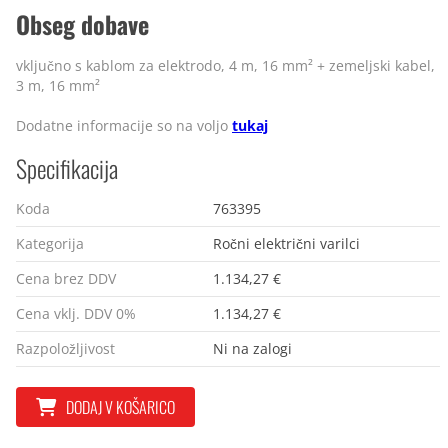
Obseg dobave
vključno s kablom za elektrodo, 4 m, 16 mm² + zemeljski kabel,
3 m, 16 mm²
Dodatne informacije so na voljo
tukaj
Specifikacija
Koda
763395
Kategorija
Ročni električni varilci
Cena brez DDV
1.134,27 €
Cena vklj. DDV 0%
1.134,27 €
Razpoložljivost
Ni na zalogi
DODAJ V KOŠARICO