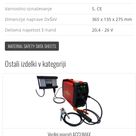
Varnostno označevanje
S, CE
Dimenzije naprave DxŠxV
365 x 135 x 275 mm
Delovna napetost E-hand
20,4 - 26 V
MATERIAL SAFETY DATA SHEETS
Ostali izdelki v kategoriji
Varilni aparati ACCUMAX