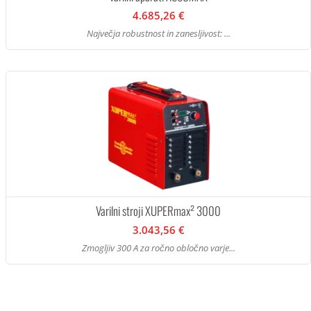
4.685,26 €
Največja robustnost in zanesljivost: ...
Varilni stroji XUPERmax² 3000
3.043,56 €
Zmogljiv 300 A za ročno obločno varje...