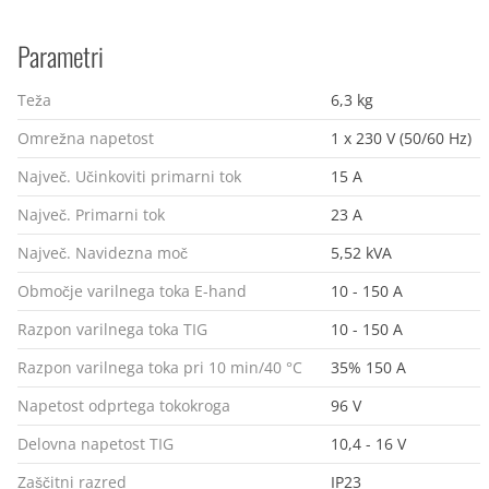
Parametri
Teža
6,3 kg
Omrežna napetost
1 x 230 V (50/60 Hz)
Največ. Učinkoviti primarni tok
15 A
Največ. Primarni tok
23 A
Največ. Navidezna moč
5,52 kVA
Območje varilnega toka E-hand
10 - 150 A
Razpon varilnega toka TIG
10 - 150 A
Razpon varilnega toka pri 10 min/40 °C
35% 150 A
Napetost odprtega tokokroga
96 V
Delovna napetost TIG
10,4 - 16 V
Zaščitni razred
IP23