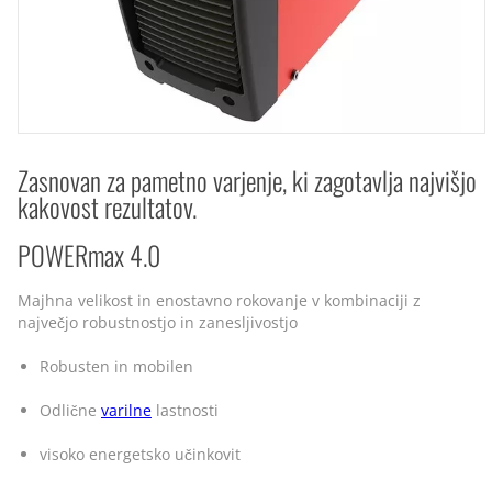
Zasnovan za pametno varjenje, ki zagotavlja najvišjo
kakovost rezultatov.
POWERmax 4.0
Majhna velikost in enostavno rokovanje v kombinaciji z
največjo robustnostjo in zanesljivostjo
Robusten in mobilen
Odlične
varilne
lastnosti
visoko energetsko učinkovit