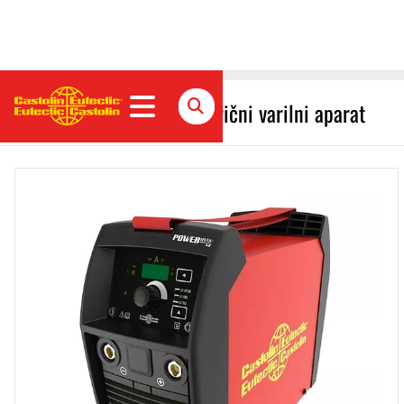
PowerMax 4.0 ročni električni varilni aparat