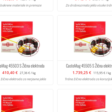
 bakrene materiale in premaze
Za drobnozrnata jekla visoke trdn
oMag 45503 S Žična elektroda
CastoMag 45505 S Žična elekt
410,40 €
1.739,25 €
27,36 € / kg
115,95 € / kg
 žična elektroda za nerjavna jekla
Trdna žična elektroda za korozijsko