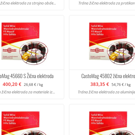
žična elektroda za strojno obde...
Trdna žična elektroda za protikoroz
oMag 45660 S Žična elektroda
CastoMag 45802 žična elektr
400,20 €
383,35 €
26,68 € / kg
54,76 € / kg
 žična elektroda za materiale iz...
Trdna žična elektroda za aluminije