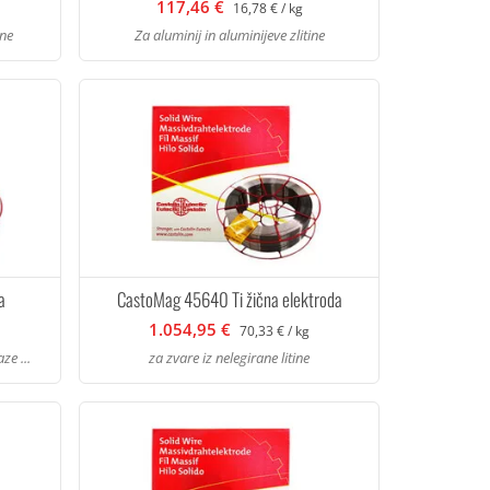
117,46 €
16,78 € / kg
ine
Za aluminij in aluminijeve zlitine
a
CastoMag 45640 Ti žična elektroda
1.054,95 €
70,33 € / kg
ze ...
za zvare iz nelegirane litine