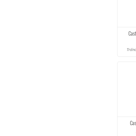
Cas
Trdna
Cas