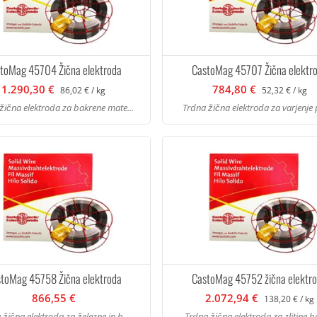
toMag 45704 Žična elektroda
CastoMag 45707 Žična elektr
1.290,30 €
784,80 €
86,02 € / kg
52,32 € / kg
žična elektroda za bakrene mate...
Trdna žična elektroda za varjenje 
toMag 45758 Žična elektroda
CastoMag 45752 žična elektr
866,55 €
2.072,94 €
138,20 € / kg
 žična elektroda za železne in b...
Trdna žična elektroda za zlitine ba