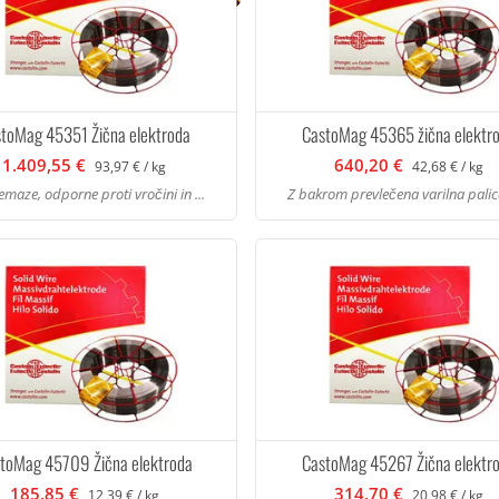
toMag 45351 Žična elektroda
CastoMag 45365 žična elektr
1.409,55 €
640,20 €
93,97 € / kg
42,68 € / kg
emaze, odporne proti vročini in ...
Z bakrom prevlečena varilna palica
toMag 45709 Žična elektroda
CastoMag 45267 Žična elektr
185,85 €
314,70 €
12,39 € / kg
20,98 € / kg