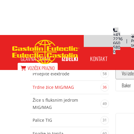
+43
2236
|
P
660
s
Trdne žice MIG/MAG
580
0
GLAVNA STRAN
IZDELKI
KONTAKT
VOZIČEK
PRAZNO
Vsi izde
Prilepite elektrode
58
Baker
Trdne žice MIG/MAG
36
Žice s fluksnim jedrom
49
MIG/MAG
Palice TIG
31
Spajke in topila
60