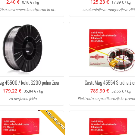
2,40 €
125,23 €
0,16 € / kg
17,89 € / kg
žica za vremensko odporna in ni...
za aluminijevo-magnezijeve zlit
g 45500 / kolut S200 polna žica
CastoMag 45554 S trdna žic
179,22 €
789,90 €
35,84 € / kg
52,66 € / kg
za nerjavna jekla
Elektroda za protikorozijske prema
PRILJUBLJENO