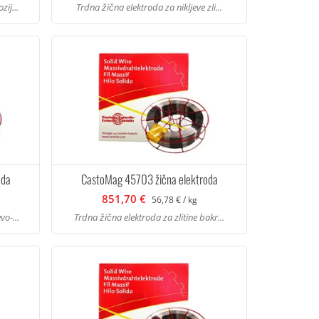
ij...
Trdna žična elektroda za nikljeve zli...
oda
CastoMag 45703 žična elektroda
851,70 €
56,78 € / kg
vo-...
Trdna žična elektroda za zlitine bakr...