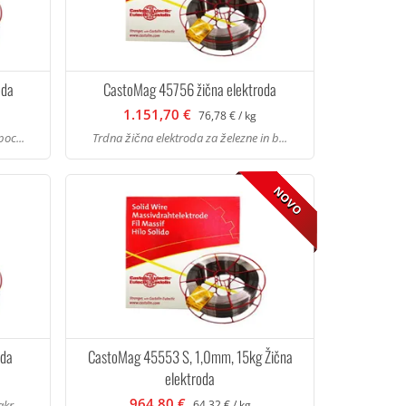
oda
CastoMag 45756 žična elektroda
1.151,70 €
76,78 € / kg
poc...
Trdna žična elektroda za železne in b...
NOVO
oda
CastoMag 45553 S, 1,0mm, 15kg Žična
elektroda
964,80 €
kr...
64,32 € / kg