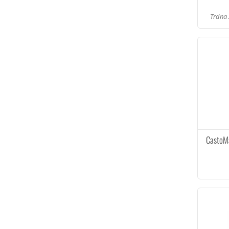
Trdna 
CastoMa