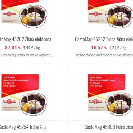
toMag 45202 Žična elektroda
CastoMag 45252 Trdna žična ele
87,84 €
18,57 €
5,49 € / kg
1,24 € / Kg
/ za nelegirana in nizko legiran...
Trdna žična elektroda za visokotem
CastoMag 45254 Trdna žica
CastoMag 45806 Polna žic