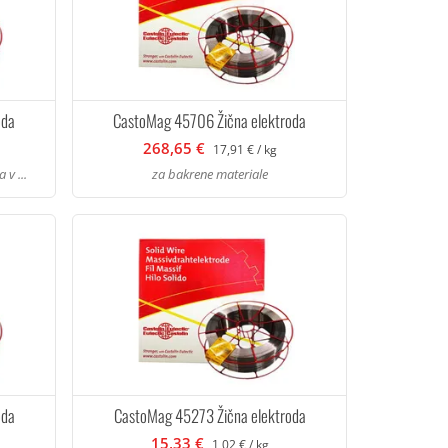
oda
CastoMag 45706 Žična elektroda
268,65 €
17,91 € / kg
 v ...
za bakrene materiale
oda
CastoMag 45273 Žična elektroda
15,33 €
1,02 € / kg