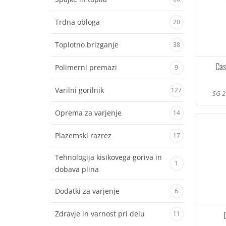
Trdna obloga
20
Toplotno brizganje
38
Cas
Polimerni premazi
9
Varilni gorilnik
127
SG 2 
Oprema za varjenje
14
Plazemski razrez
17
Tehnologija kisikovega goriva in
1
dobava plina
Dodatki za varjenje
6
Zdravje in varnost pri delu
11