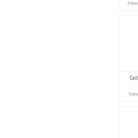
Trdna 
Cast
Trdna