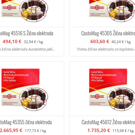
toMag 45516 S Žična elektroda
CastoMag 45305 Žična elektr
494,10 €
603,60 €
32,94 € / kg
40,24 € / kg
 žična elektroda Austenitna jekl...
Trdna žična elektroda za toplotno 
toMag 45355 žična elektroda
CastoMag 45612 Žična elektr
2.665,95 €
1.735,20 €
177,73 € / kg
115,68 € / kg