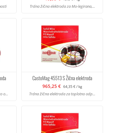
osti
Trdna žična elektroda za Mo-legirana,...
roda
CastoMag 45513 S Žična elektroda
965,25 €
64,35 € / kg
 o...
Trdna žična elektroda za toplotno odp...