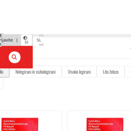
rijavite
|
SL
SI
e
lki
Nelegirani in nizkolegirani
Visoko legirani
Lito železo