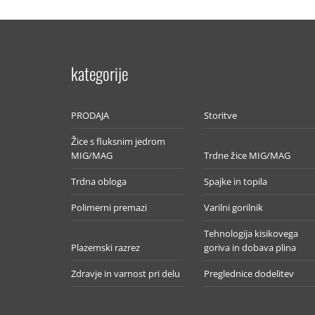
kategorije
PRODAJA
Storitve
Žice s fluksnim jedrom
MIG/MAG
Trdne žice MIG/MAG
Trdna obloga
Spajke in topila
Polimerni premazi
Varilni gorilnik
Tehnologija kisikovega
Plazemski razrez
goriva in dobava plina
Zdravje in varnost pri delu
Preglednice dodelitev