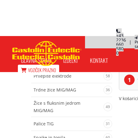
+43
2236
|
P
660
s
Cart
580
0
GLAVNA STRAN
IZDELKI
KONTAKT
VOZIČEK
PRAZNO
Prilepite elektrode
58
1
Trdne žice MIG/MAG
36
V košaric
Žice s fluksnim jedrom
49
MIG/MAG
Palice TIG
31
Spajke in topila
60