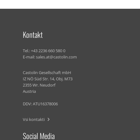
Kontakt
Tel.:
+43 2236 660 580 0
E-mail:
sales.at@castolin.com
Castolin Gesellschaft mbH
IZ NÖ Süd Str. 14, Obj. M73
2355 Wr. Neudorf
Austria
DDV: ATU16378006
Vsi kontakti
Social Media