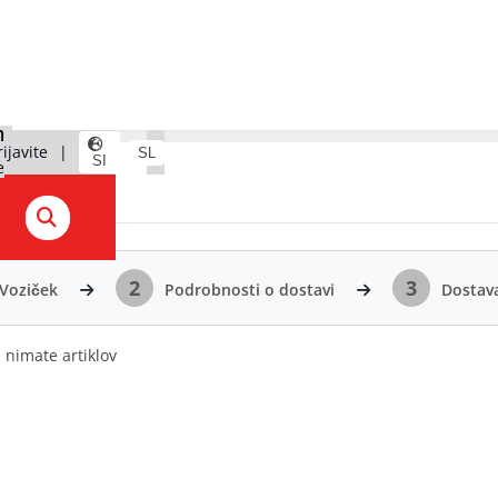
rijavite
|
SL
SI
e
2
3
Voziček
Podrobnosti o dostavi
Dostava
i nimate artiklov