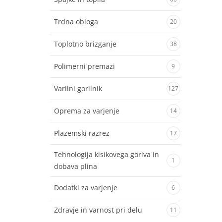
Trdna obloga
20
Toplotno brizganje
38
Polimerni premazi
9
Varilni gorilnik
127
Oprema za varjenje
14
Plazemski razrez
17
Tehnologija kisikovega goriva in
1
dobava plina
Dodatki za varjenje
6
Zdravje in varnost pri delu
11