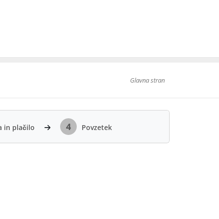
Glavna stran
4
 in plačilo
Povzetek