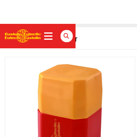
ProXon 21021 Metallpulver