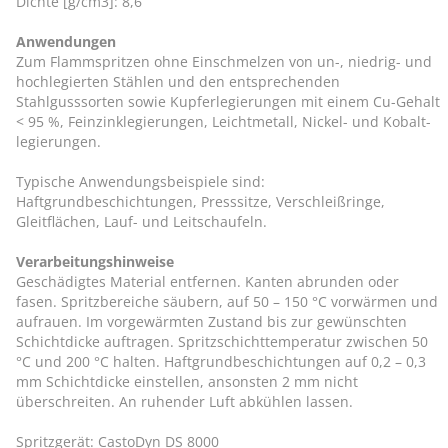
Dichte [g/cm3]: 8,6
Anwendungen
Zum Flammspritzen ohne Einschmelzen von un-, niedrig- und
hochlegierten Stählen und den entsprechenden
Stahlgusssorten sowie Kupferlegierungen mit einem Cu-Gehalt
< 95 %, Feinzinklegierungen, Leichtmetall, Nickel- und Kobalt-
legierungen.
Typische Anwendungsbeispiele sind:
Haftgrundbeschichtungen, Presssitze, Verschleißringe,
Gleitflächen, Lauf- und Leitschaufeln.
Verarbeitungshinweise
Geschädigtes Material entfernen. Kanten abrunden oder
fasen. Spritzbereiche säubern, auf 50 – 150 °C vorwärmen und
aufrauen. Im vorgewärmten Zustand bis zur gewünschten
Schichtdicke auftragen. Spritzschichttemperatur zwischen 50
°C und 200 °C halten. Haftgrundbeschichtungen auf 0,2 – 0,3
mm Schichtdicke einstellen, ansonsten 2 mm nicht
überschreiten. An ruhender Luft abkühlen lassen.
Spritzgerät: CastoDyn DS 8000