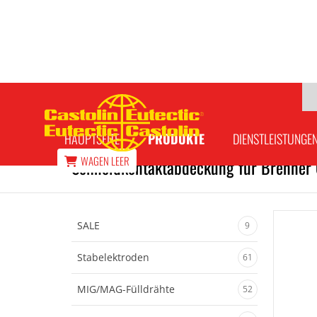
HAUPTSEITE
PRODUKTE
DIENSTLEISTUNGE
WAGEN
LEER
Schneidkontaktabdeckung für Brenner 
SALE
9
Stabelektroden
61
MIG/MAG-Fülldrähte
52