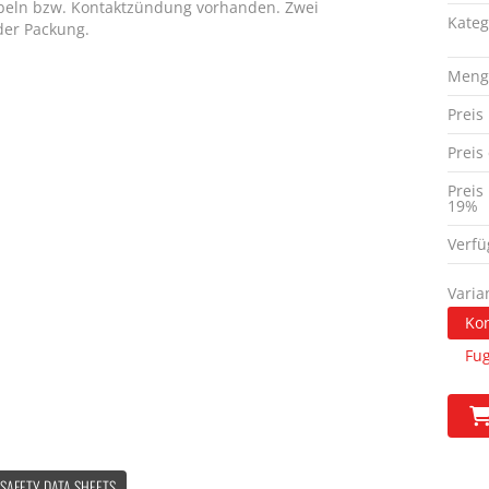
eln bzw. Kontaktzündung vorhanden. Zwei
Kateg
 der Packung.
Meng
Preis
Preis
Preis
19%
Verfü
Varia
Ko
Fu
 SAFETY DATA SHEETS