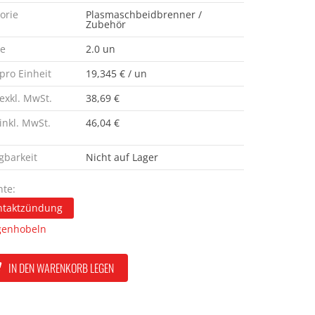
orie
Plasmaschbeidbrenner /
Zubehör
e
2.0 un
 pro Einheit
19,345 € / un
 exkl. MwSt.
38,69 €
 inkl. MwSt.
46,04 €
gbarkeit
Nicht auf Lager
nte:
ntaktzündung
genhobeln
IN DEN WARENKORB LEGEN