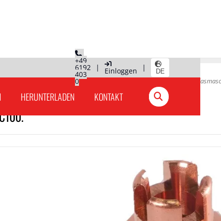
+49
6192
|
|
Einloggen
DE
403
Hauptseite
»
Produkte Deutschland
0
»
Plasmaschneiden
»
Plasmasc
N
HERUNTERLADEN
KONTAKT
C100.