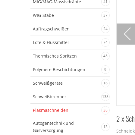
MIG/MAG-Massivdrähte
41
WIG-Stäbe
37
Auftragschweißen
24
Lote & Flussmittel
74
Thermisches Spritzen
45
Polymere Beschichtungen
9
Schweißgeräte
16
Schweißbrenner
138
Plasmaschneiden
38
2 x Sc
Autogentechnik und
13
Gasversorgung
Schneidk