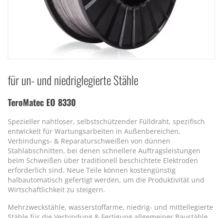
für un- und niedriglegierte Stähle
TeroMatec EO 8330
Spezieller nahtloser, selbstschützender Fülldraht, spezifisch
entwickelt für Wartungsarbeiten in Außenbereichen,
Verbindungs- & Reparaturschweißen von dünnen
Stahlabschnitten, bei denen schnellere Auftragsleistungen
beim Schweißen über traditionell beschichtete Elektroden
erforderlich sind. Neue Teile können kostengünstig
halbautomatisch gefertigt werden, um die Produktivität und
Wirtschaftlichkeit zu steigern.
Mehrzweckstähle, wasserstoffarme, niedrig- und mittellegierte
Stähle für die Verbindung & Fertigung allgemeiner Baustähle