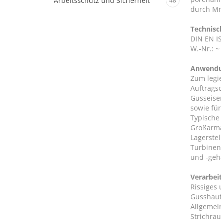
Arbeitsschutz und Sicherheit
48
durch Mn
Technisc
DIN EN I
W.-Nr.: ~
Anwend
Zum legi
Auftrags
Gusseise
sowie fü
Typische
Großarma
Lagerstel
Turbinen
und -geh
Verarbei
Rissiges
Gusshaut
Allgemei
Strichra