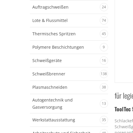
Auftragschweißen
24
Lote & Flussmittel
74
Thermisches Spritzen
45
Polymere Beschichtungen
9
Schweißgeräte
16
Schweißbrenner
138
Plasmaschneiden
38
für le
Autogentechnik und
13
Gasversorgung
ToolTec
Werkstattausstattung
35
Schlackef
Schweißg
porenanf