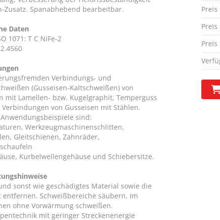
-Zusatz. Spanabhebend bearbeitbar.
Preis
Preis
he Daten
SO 1071: T C NiFe-2
Preis
 2.4560
Verfü
ungen
erungsfremden Verbindungs- und
chweißen (Gusseisen-Kaltschweißen) von
n mit Lamellen- bzw. Kugelgraphit, Temperguss
r Verbindungen von Gusseisen mit Stählen.
 Anwendungsbeispiele sind:
turen, Werkzeugmaschinenschlitten,
len, Gleitschienen, Zahnräder,
schaufeln
äuse, Kurbelwellengehäuse und Schiebersitze.
tungshinweise
 und sonst wie geschädigtes Material sowie die
 entfernen. Schweißbereiche säubern. Im
nen ohne Vorwärmung schweißen.
upentechnik mit geringer Streckenenergie