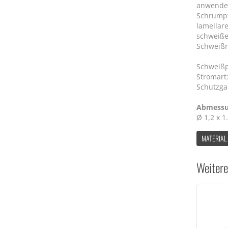
anwende
Schrumpf
lamellar
schweiße
Schweiß
Schweißp
Stromart: 
Schutzga
Abmes
Ø 1,2 x
MATERIAL
Weitere