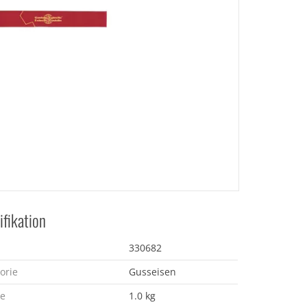
ifikation
330682
orie
Gusseisen
e
1.0 kg