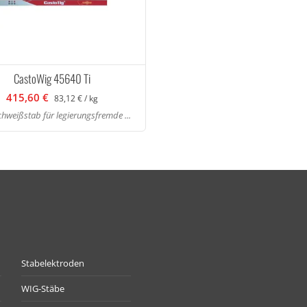
CastoWig 45640 Ti
415,60 €
83,12 € / kg
hweißstab für legierungsfremde ...
Stabelektroden
WIG-Stäbe