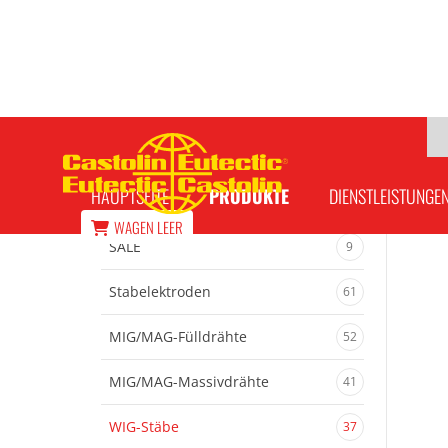
ToolTec 54023 DW Schlackefreier Fülls
HAUPTSEITE
PRODUKTE
DIENSTLEISTUNGE
WAGEN
LEER
SALE
9
Stabelektroden
61
MIG/MAG-Fülldrähte
52
MIG/MAG-Massivdrähte
41
WIG-Stäbe
37