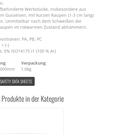
n.
behinderte Werkstücke, insbesondere aus
em Gusseisen, mit kurzen Raupen (1-3 cm lang)
n. Unmittelbar nach dem Schweißen die
raupen im rotwarmen Zustand abhämmern.
ositionen: PA, PB, PC
= (-)
s: EN ISO14175 I1 (100 % Ar)
sung Verpackung
 1.000mm 1,0kg
 SAFETY DATA SHEETS
 Produkte in der Kategorie