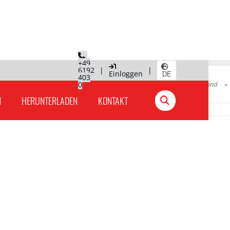
+49
6192
|
|
Einloggen
DE
403
tab
0
Hauptseite
»
Produkte Deutschland
»
N
HERUNTERLADEN
KONTAKT