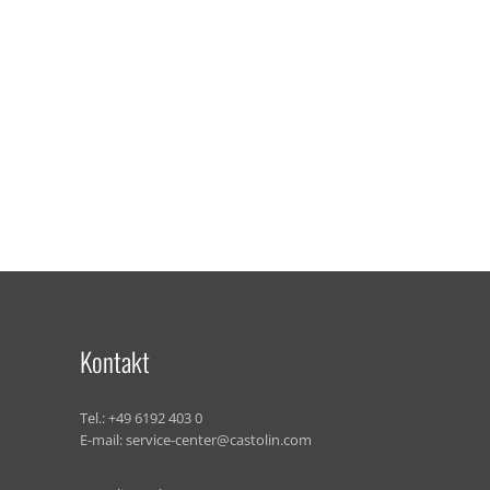
Kontakt
Tel.:
+49 6192 403 0
E-mail:
service-center@castolin.com