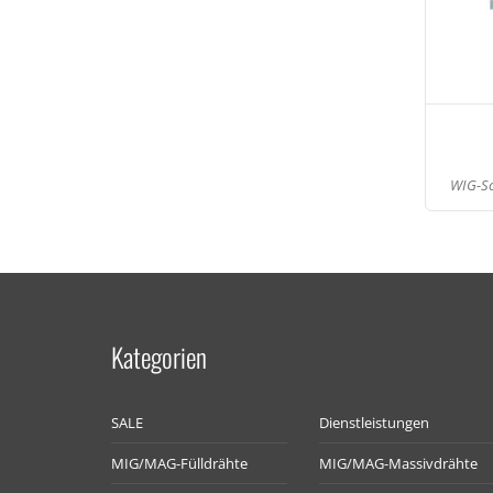
WIG-Sc
Kategorien
SALE
Dienstleistungen
MIG/MAG-Fülldrähte
MIG/MAG-Massivdrähte