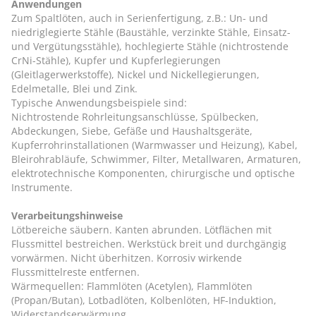
Anwendungen
Zum Spaltlöten, auch in Serienfertigung, z.B.: Un- und
niedriglegierte Stähle (Baustähle, verzinkte Stähle, Einsatz-
und Vergütungsstähle), hochlegierte Stähle (nichtrostende
CrNi-Stähle), Kupfer und Kupferlegierungen
(Gleitlagerwerkstoffe), Nickel und Nickellegierungen,
Edelmetalle, Blei und Zink.
Typische Anwendungsbeispiele sind:
Nichtrostende Rohrleitungsanschlüsse, Spülbecken,
Abdeckungen, Siebe, Gefäße und Haushaltsgeräte,
Kupferrohrinstallationen (Warmwasser und Heizung), Kabel,
Bleirohrabläufe, Schwimmer, Filter, Metallwaren, Armaturen,
elektrotechnische Komponenten, chirurgische und optische
Instrumente.
Verarbeitungshinweise
Lötbereiche säubern. Kanten abrunden. Lötflächen mit
Flussmittel bestreichen. Werkstück breit und durchgängig
vorwärmen. Nicht überhitzen. Korrosiv wirkende
Flussmittelreste entfernen.
Wärmequellen: Flammlöten (Acetylen), Flammlöten
(Propan/Butan), Lotbadlöten, Kolbenlöten, HF-Induktion,
Widerstandserwärmung.