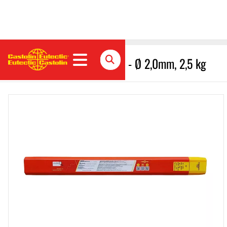
157 Weichlot Blanker Stab - Ø 2,0mm, 2,5 kg