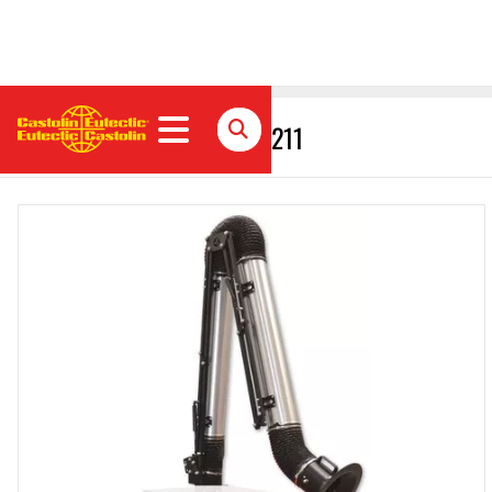
Absaugarm für GoodAire 1211