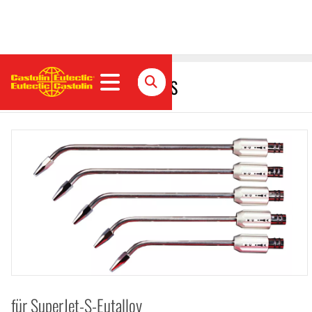
Brennerrohr mit Düse B3 S
für SuperJet-S-Eutalloy