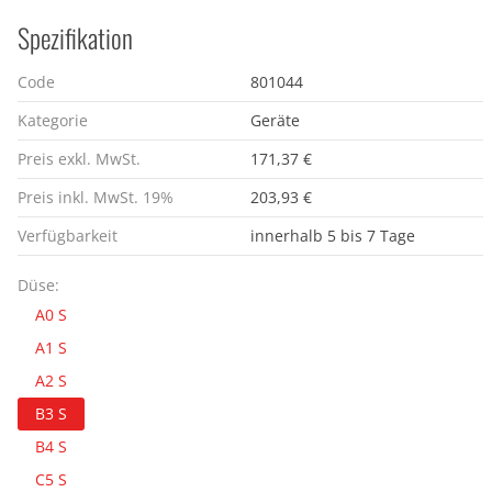
Spezifikation
Code
801044
Kategorie
Geräte
Preis exkl. MwSt.
171,37 €
Preis inkl. MwSt. 19%
203,93 €
Verfügbarkeit
innerhalb 5 bis 7 Tage
Düse:
A0 S
A1 S
A2 S
B3 S
B4 S
C5 S