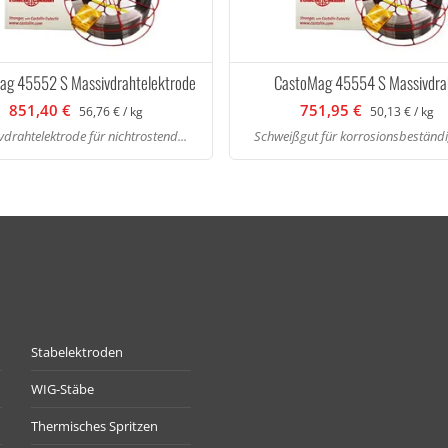
ag 45552 S Massivdrahtelektrode
CastoMag 45554 S Massivdra
851,40 €
751,95 €
56,76 € / kg
50,13 € / kg
drahtelektrode für nichtrostend...
Schweißgut für korrosionsbeständig
Stabelektroden
WIG-Stäbe
Thermisches Spritzen