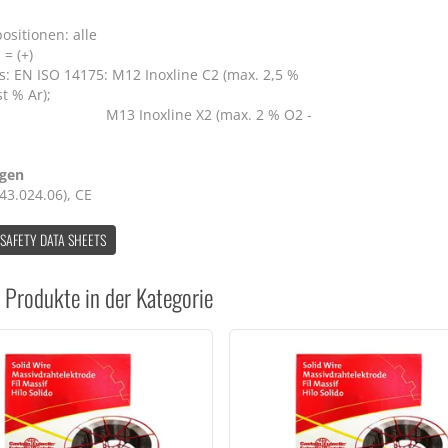
ositionen: alle
 = (+)
s: EN ISO 14175: M12 Inoxline C2 (max. 2,5 %
t % Ar);
Inoxline X2 (max. 2 % O2 -
ngen
43.024.06), CE
 SAFETY DATA SHEETS
 Produkte in der Kategorie