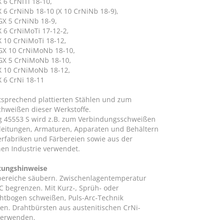
X 6 CrNiTi 18-10,
X 6 CrNiNb 18-10 (X 10 CrNiNb 18-9),
GX 5 CrNiNb 18-9,
X 6 CrNiMoTi 17-12-2,
X 10 CrNiMoTi 18-12,
 GX 10 CrNiMoNb 18-10,
 GX 5 CrNiMoNb 18-10,
 X 10 CrNiMoNb 18-12,
X 6 CrNi 18-11
tsprechend plattierten Stählen und zum
chweißen dieser Werkstoffe.
 45553 S wird z.B. zum Verbindungsschweißen
leitungen, Armaturen, Apparaten und Behältern
erfabriken und Färbereien sowie aus der
en Industrie verwendet.
tungshinweise
ereiche säubern. Zwischenlagentemperatur
°C begrenzen. Mit Kurz-, Sprüh- oder
chtbogen schweißen, Puls-Arc-Technik
en. Drahtbürsten aus austenitischen CrNi-
verwenden.