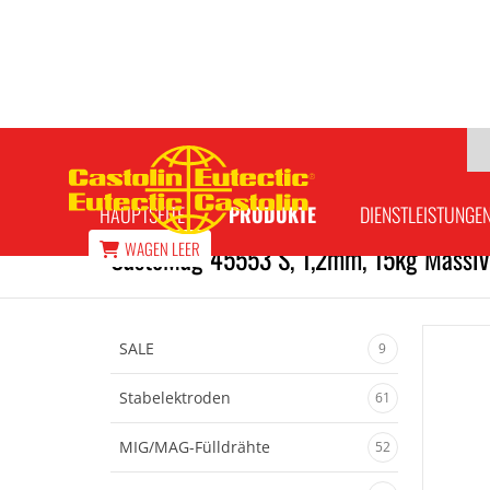
HAUPTSEITE
PRODUKTE
DIENSTLEISTUNGE
WAGEN
LEER
CastoMag 45553 S, 1,2mm, 15kg Massiv
SALE
9
Stabelektroden
61
MIG/MAG-Fülldrähte
52