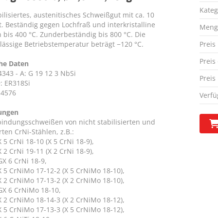
Kateg
ilisiertes, austenitisches Schweißgut mit ca. 10
t. Beständig gegen Lochfraß und interkristalline
Meng
 bis 400 °C. Zunderbeständig bis 800 °C. Die
ulässige Betriebstemperatur beträgt −120 °C.
Preis
Preis
he Daten
343 - A: G 19 12 3 NbSi
Preis
: ER318Si
.4576
Verfü
ungen
indungsschweißen von nicht stabilisierten und
erten CrNi-Stählen, z.B.:
X 5 CrNi 18-10 (X 5 CrNi 18-9),
X 2 CrNi 19-11 (X 2 CrNi 18-9),
GX 6 CrNi 18-9,
X 5 CrNiMo 17-12-2 (X 5 CrNiMo 18-10),
X 2 CrNiMo 17-13-2 (X 2 CrNiMo 18-10),
 GX 6 CrNiMo 18-10,
X 2 CrNiMo 18-14-3 (X 2 CrNiMo 18-12),
X 5 CrNiMo 17-13-3 (X 5 CrNiMo 18-12),