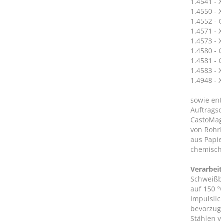
1.4541 - 
1.4550 - 
1.4552 - 
1.4571 - 
1.4573 - 
1.4580 -
1.4581 -
1.4583 -
1.4948 - 
sowie en
Auftrags
CastoMag
von Rohr
aus Papi
chemisch
Verarbei
Schweißb
auf 150 
Impulsli
bevorzug
Stählen 