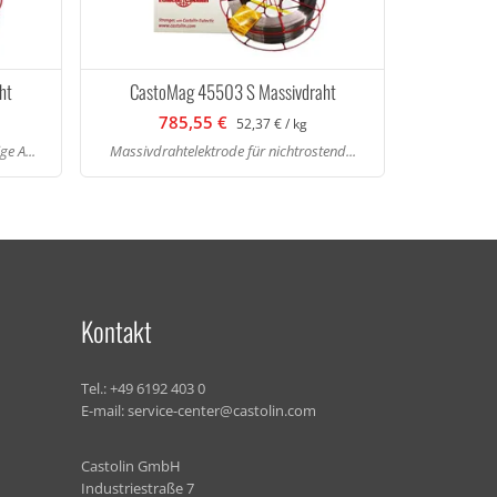
ht
CastoMag 45503 S Massivdraht
785,55 €
52,37 € / kg
e A...
Massivdrahtelektrode für nichtrostend...
Kontakt
Tel.:
+49 6192 403 0
E-mail:
service-center@castolin.com
Castolin GmbH
Industriestraße 7