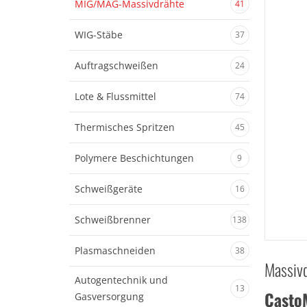
MIG/MAG-Massivdrähte
41
WIG-Stäbe
37
Auftragschweißen
24
Lote & Flussmittel
74
Thermisches Spritzen
45
Polymere Beschichtungen
9
Schweißgeräte
16
Schweißbrenner
138
Plasmaschneiden
38
Massivd
Autogentechnik und
13
Casto
Gasversorgung