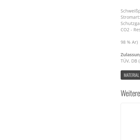
Schweißp
Stromart:
Schutzga
CO2 - Res
M13 
98 % Ar)
Zulassu
TÜV, DB (
MATERIAL
Weitere