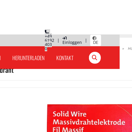
+49
6192
|
|
Einloggen
DE
403
Hauptseite
»
Produkte Deutschland
0
»
MIG/MAG-Massivdrähte
»
Ho
N
HERUNTERLADEN
KONTAKT
draht