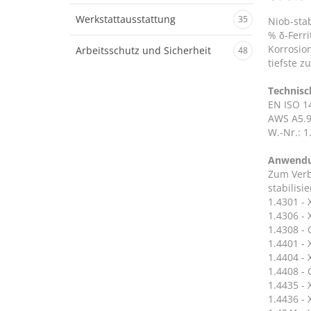
Werkstattausstattung
35
Niob-stab
% δ-Ferri
Korrosion
Arbeitsschutz und Sicherheit
48
tiefste z
Technisc
EN ISO 14
AWS A5.9
W.-Nr.: 1
Anwend
Zum Verb
stabilisi
1.4301 - 
1.4306 - 
1.4308 - 
1.4401 - 
1.4404 - 
1.4408 -
1.4435 - 
1.4436 - 