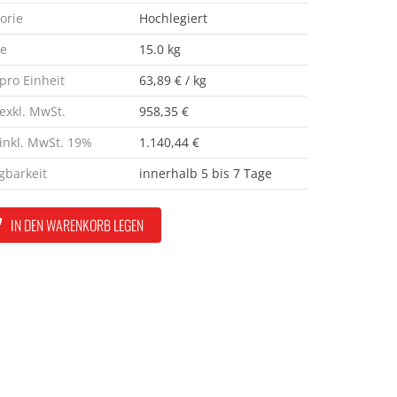
orie
Hochlegiert
e
15.0 kg
 pro Einheit
63,89 € / kg
 exkl. MwSt.
958,35 €
 inkl. MwSt. 19%
1.140,44 €
gbarkeit
innerhalb 5 bis 7 Tage
IN DEN WARENKORB LEGEN