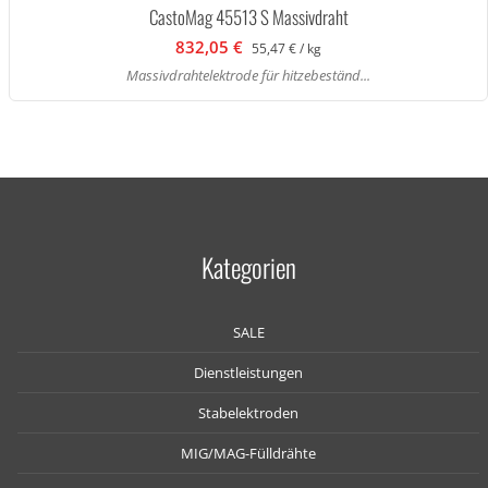
CastoMag 45513 S Massivdraht
832,05 €
55,47 € / kg
Massivdrahtelektrode für hitzebeständ...
Kategorien
SALE
Dienstleistungen
Stabelektroden
MIG/MAG-Fülldrähte