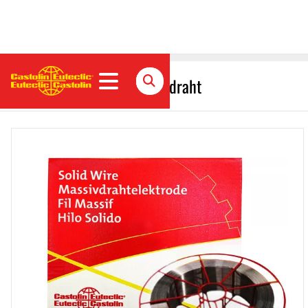
CastoMag 45554 S Massivdraht