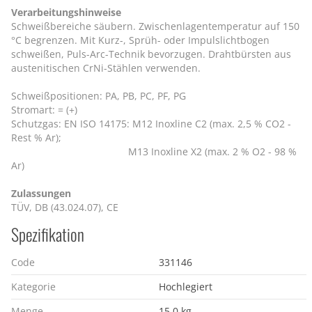
Verarbeitungshinweise
Schweißbereiche säubern. Zwischenlagentemperatur auf 150
°C begrenzen. Mit Kurz-, Sprüh- oder Impulslichtbogen
schweißen, Puls-Arc-Technik bevorzugen. Drahtbürsten aus
austenitischen CrNi-Stählen verwenden.
Schweißpositionen: PA, PB, PC, PF, PG
Stromart: = (+)
Schutzgas: EN ISO 14175: M12 Inoxline C2 (max. 2,5 % CO2 -
Rest % Ar);
M13 Inoxline X2 (max. 2 % O2 - 98 %
Ar)
Zulassungen
TÜV, DB (43.024.07), CE
Spezifikation
Code
331146
Kategorie
Hochlegiert
Menge
15.0 kg