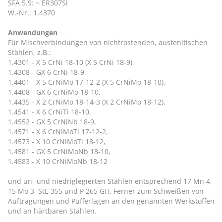
SFA 5.9: ~ ER307Si
W.-Nr.: 1.4370
Anwendungen
Für Mischverbindungen von nichtrostenden, austenitischen
Stählen, z.B.:
1.4301 - X 5 CrNi 18-10 (X 5 CrNi 18-9),
1.4308 - GX 6 CrNi 18-9,
1.4401 - X 5 CrNiMo 17-12-2 (X 5 CrNiMo 18-10),
1.4408 - GX 6 CrNiMo 18-10,
1.4435 - X 2 CrNiMo 18-14-3 (X 2 CrNiMo 18-12),
1.4541 - X 6 CrNiTi 18-10,
1.4552 - GX 5 CrNiNb 18-9,
1.4571 - X 6 CrNiMoTi 17-12-2,
1.4573 - X 10 CrNiMoTi 18-12,
1.4581 - GX 5 CrNiMoNb 18-10,
1.4583 - X 10 CrNiMoNb 18-12
und un- und niedriglegierten Stählen entsprechend 17 Mn 4,
15 Mo 3, StE 355 und P 265 GH. Ferner zum Schweißen von
Auftragungen und Pufferlagen an den genannten Werkstoffen
und an härtbaren Stählen.