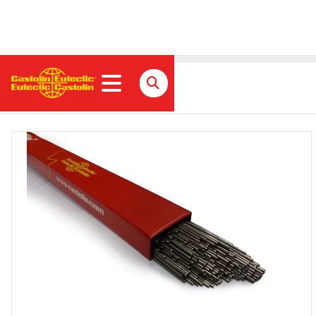
CastoTig 45552 WS