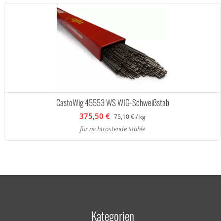
CastoWig 45553 WS WIG-Schweißstab
375,50 €
75,10 € / kg
für nichtrostende Stähle
Kategorien