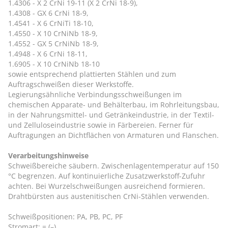
1.4306 - X 2 CrNi 19-11 (X 2 CrNi 18-9),
1.4308 - GX 6 CrNi 18-9,
1.4541 - X 6 CrNiTi 18-10,
1.4550 - X 10 CrNiNb 18-9,
1.4552 - GX 5 CrNiNb 18-9,
1.4948 - X 6 CrNi 18-11,
1.6905 - X 10 CrNiNb 18-10
sowie entsprechend plattierten Stählen und zum
Auftragschweißen dieser Werkstoffe.
Legierungsähnliche Verbindungsschweißungen im
chemischen Apparate- und Behälterbau, im Rohrleitungsbau,
in der Nahrungsmittel- und Getränkeindustrie, in der Textil-
und Zelluloseindustrie sowie in Färbereien. Ferner für
Auftragungen an Dichtflächen von Armaturen und Flanschen.
Verarbeitungshinweise
Schweißbereiche säubern. Zwischenlagentemperatur auf 150
°C begrenzen. Auf kontinuierliche Zusatzwerkstoff-Zufuhr
achten. Bei Wurzelschweißungen ausreichend formieren.
Drahtbürsten aus austenitischen CrNi-Stählen verwenden.
Schweißpositionen: PA, PB, PC, PF
Stromart: = (–)