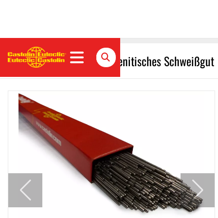
CastoWig 45500 WS Austenitisches Schweißgut