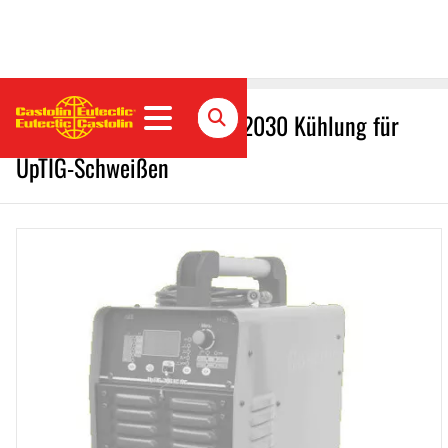
Castolin Eutectic Cooling 2030 Kühlung für
UpTIG-Schweißen