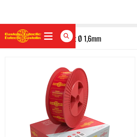
EnDOtec DO*310 Fülldraht Ø 1,6mm