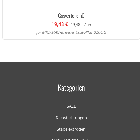
Gasverteiler iG
19,48 €
19,48 € / un
für MIG/MAG-Brenner CastoPlus 3200iG
Kategorien
SALE
Dienstleistungen
Stabelektroden