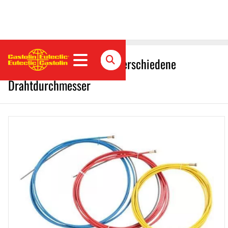
Drahtseele / isoliert für verschiedene
Drahtdurchmesser