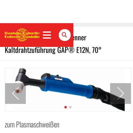
GAP E12N Plasma Handbrenner
Kaltdrahtzuführung GAP® E12N, 70°
zum Plasmaschweißen