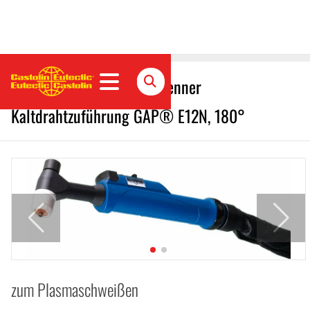
GAP E12N Plasma Handbrenner
Kaltdrahtzuführung GAP® E12N, 180°
zum Plasmaschweißen